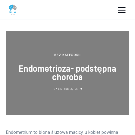
Vacation Dreams
Lifestyle
Biznes
BEZ KATEGORII
Endometrioza- podstępna
Dom i ogród
choroba
Uroda
27 GRUDNIA, 2019
Zdrowie
Więcej
Endometrium to błona śluzowa macicy, u kobiet powinna 