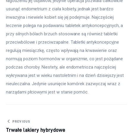
łagodzeniu jej objawów, jedynie operacja pozwala całkowicie 
usunąć endometrium z ciała kobiety, jednak jest bardzo 
inwazyjna i niewiele kobiet się jej podejmuje. Najczęściej 
leczenie polega na podawaniu tabletek antykoncepcyjnych, a 
przy silnych bólach brzuch stosowane są również tabletki 
przeciwbólowe i przeciwzapalne. Tabletki antykoncepcyjne 
regulują miesiączkę, często wpływają na krwawienie oraz 
normują poziom hormonów w organizmie, co jest pożądane 
podczas choroby. Niestety, ale endometrioza najczęściej 
wykrywana jest w wieku nastoletnim i na dzień dzisiejszy jest 
nieuleczalna. Jedynie usunięcie komórek zazwyczaj wraz z 
narządami płciowymi jest w stanie pomóc.
Nawigacja wpisu
PREVIOUS
Trwałe lakiery hybrydowe