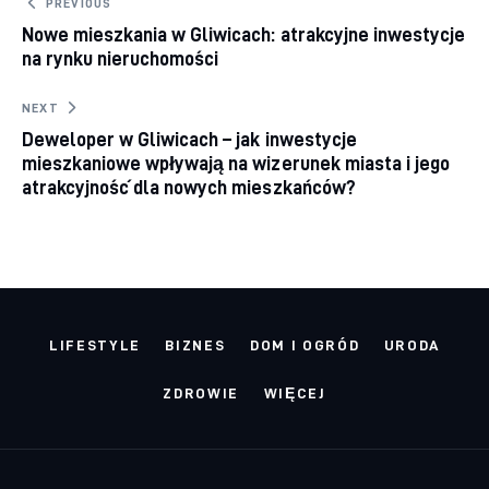
Nawigacja wpisu
PREVIOUS
Nowe mieszkania w Gliwicach: atrakcyjne inwestycje
na rynku nieruchomości
NEXT
Deweloper w Gliwicach – jak inwestycje
mieszkaniowe wpływają na wizerunek miasta i jego
atrakcyjność dla nowych mieszkańców?
LIFESTYLE
BIZNES
DOM I OGRÓD
URODA
ZDROWIE
WIĘCEJ