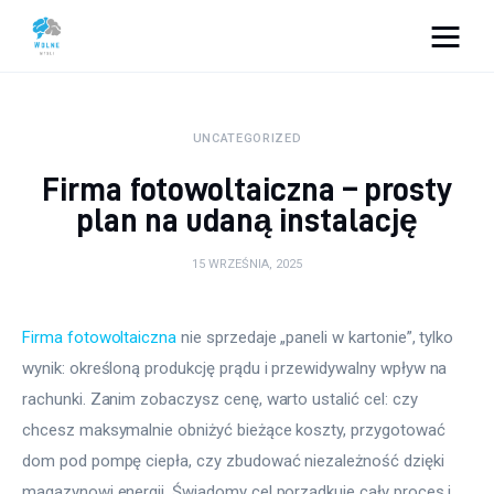
Vacation Dreams
UNCATEGORIZED
Lifestyle
Firma fotowoltaiczna – prosty
Biznes
plan na udaną instalację
Dom i ogród
15 WRZEŚNIA, 2025
Uroda
Firma fotowoltaiczna
 nie sprzedaje „paneli w kartonie”, tylko 
wynik: określoną produkcję prądu i przewidywalny wpływ na 
Zdrowie
rachunki. Zanim zobaczysz cenę, warto ustalić cel: czy 
Więcej
chcesz maksymalnie obniżyć bieżące koszty, przygotować 
dom pod pompę ciepła, czy zbudować niezależność dzięki 
magazynowi energii. Świadomy cel porządkuje cały proces i 