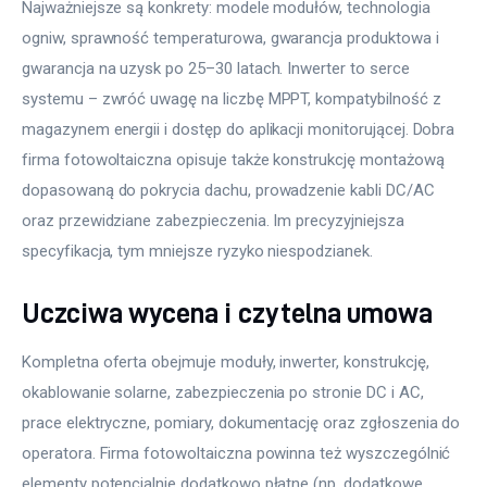
Najważniejsze są konkrety: modele modułów, technologia 
ogniw, sprawność temperaturowa, gwarancja produktowa i 
gwarancja na uzysk po 25–30 latach. Inwerter to serce 
systemu – zwróć uwagę na liczbę MPPT, kompatybilność z 
magazynem energii i dostęp do aplikacji monitorującej. Dobra 
firma fotowoltaiczna opisuje także konstrukcję montażową 
dopasowaną do pokrycia dachu, prowadzenie kabli DC/AC 
oraz przewidziane zabezpieczenia. Im precyzyjniejsza 
specyfikacja, tym mniejsze ryzyko niespodzianek.
Uczciwa wycena i czytelna umowa
Kompletna oferta obejmuje moduły, inwerter, konstrukcję, 
okablowanie solarne, zabezpieczenia po stronie DC i AC, 
prace elektryczne, pomiary, dokumentację oraz zgłoszenia do 
operatora. Firma fotowoltaiczna powinna też wyszczególnić 
elementy potencjalnie dodatkowo płatne (np. dodatkowe 