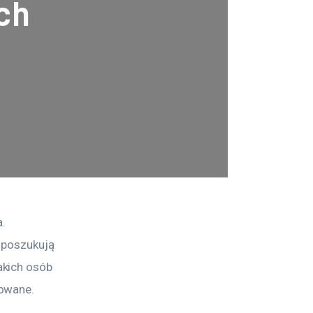
ch
. 
 poszukują 
kich osób 
kowane.