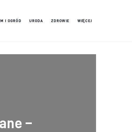
M I OGRÓD
URODA
ZDROWIE
WIĘCEJ
ane –