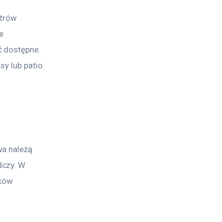
trów 
e 
 dostępne. 
y lub patio.
a należą 
czy. W 
ków 