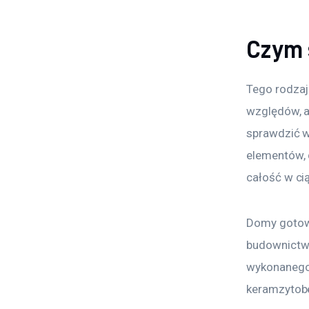
Czym 
Tego rodzaj
względów, a
sprawdzić w
elementów, 
całość w ci
Domy gotow
budownictwe
wykonanego 
keramzytob