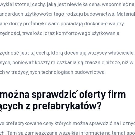
ykle istotnej cechy, jaką jest niewielka cena, wspomnieć nal
andardach użytkowości tego rodzaju budownictwa. Materiały
ane domy prefabrykowane posiadają doskonałe walory 
ędności, trwałości oraz komfortowego użytkowania.
ędność jest tą cechą, którą doceniają wszyscy właściciel
nych, ponieważ koszty mieszkania są znacznie niższe, niż w
ch w tradycyjnych technologiach budownictwa.
 można sprawdzić oferty firm
ących z prefabrykatów?
 prefabrykowane ceny których można sprawdzić na licznyc
ch. Tam są zamieszczane wszelkie informacje na temat spo