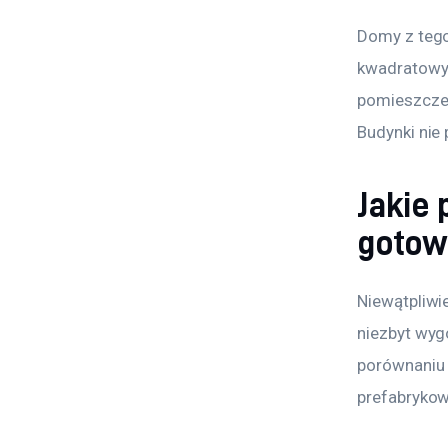
Domy z tego
kwadratowyc
pomieszczen
Budynki nie 
Jakie
gotow
Niewątpliwi
niezbyt wyg
porównaniu 
prefabrykow