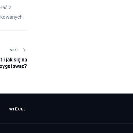
rać z 
rykowanych.
NEXT
 i jak się na
rzygotować?
WIĘCEJ