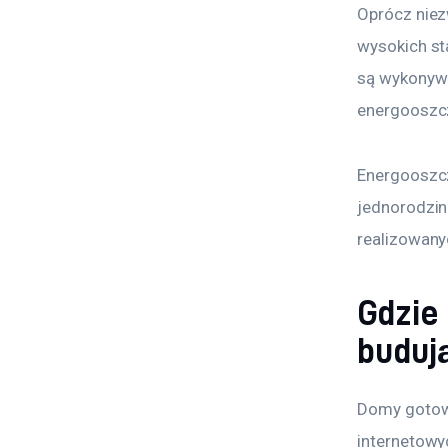
Oprócz niezw
wysokich st
są wykonyw
energooszcz
Energooszcz
jednorodzin
realizowany
Gdzie
buduj
Domy gotowe
internetowy