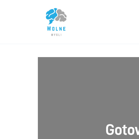
Lifestyle
Biznes
Dom i ogród
Uroda
Zdrowie
Więcej
Goto