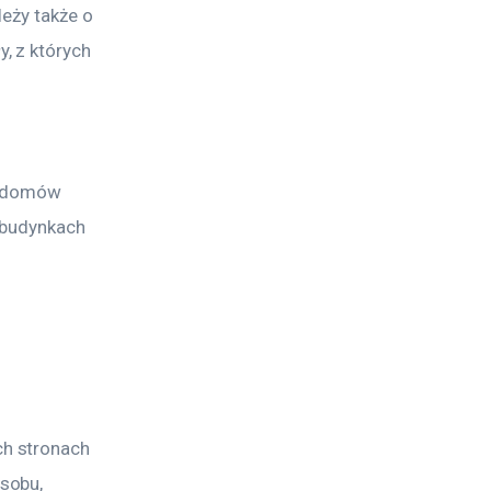
eży także o 
, z których 
e domów 
 budynkach 
h stronach 
sobu, 