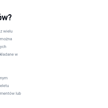
tów?
z wielu 
 można 
ych 
kładane w 
jnym 
eletu 
ementów lub 