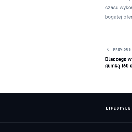
czasu wykon
bogatej ofe
Nawig
PREVIOUS
Dlaczego wy
gumką 160 x
LIFESTYLE