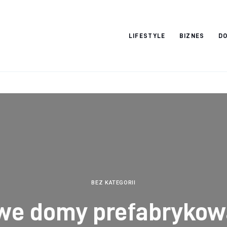
Vacation Dreams
LIFESTYLE
BIZNES
DO
BEZ KATEGORII
we domy prefabrykow