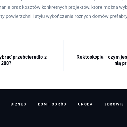
ania oraz kosztów konkretnych projektów, które można wyb
rty powierzchni i stylu wykończenia różnych domów prefab
acja wpisu
brać prześcieradło z
Rektoskopia – czym jest
 200?
nią p
BIZNES
DOM I OGRÓD
URODA
ZDROWIE