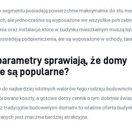
 segmentu posiadają powierzchnie maksymalnie do stu me
h, ale jednocześnie są wyposażone we wszystkie potrzebn
ia oraz instalacje, które w budynku mieszkalnym muszą być
posiadają podpiwniczenia, ale są wyposażone w schody, taras
 parametry sprawiają, że domy
e są popularne?
e do najbardziej istotnych walorów tego rodzaju budownictw
órowane koszty, a gotowe domy cennik o tym dobitnie świad
z tradycyjnie budowanymi domami to właśnie oferta budyn
anych jest znacznie bardziej atrakcyjna.