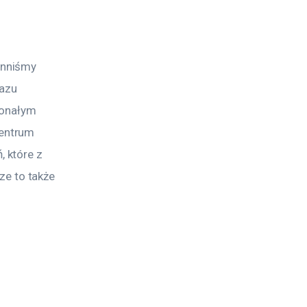
inniśmy 
azu 
konałym 
entrum 
 które z 
 to także 