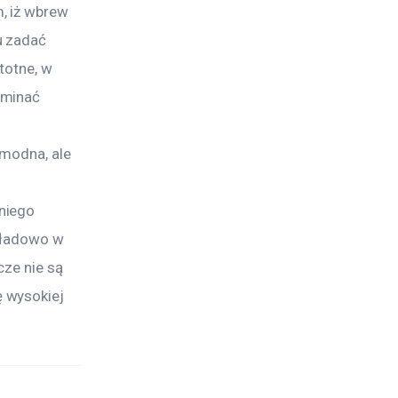
, iż wbrew 
u zadać 
totne, w 
ominać 
 
 modna, ale 
 
niego 
kładowo w 
ze nie są 
 wysokiej 