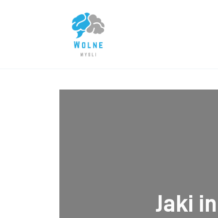
Lifestyle
Biznes
Dom i ogród
Uroda
Zdrowie
Więcej
Jaki i