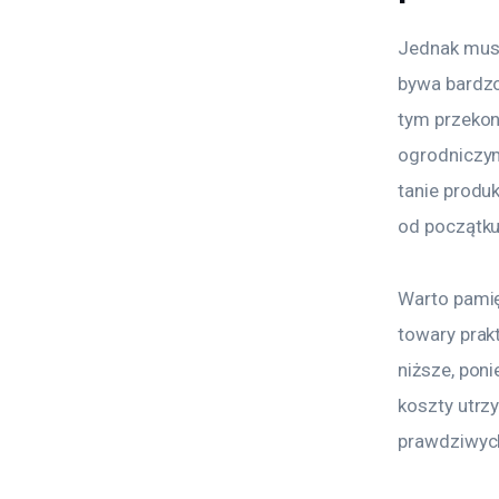
Jednak musi
bywa bardzo
tym przekon
ogrodniczym
tanie produ
od początku
Warto pamię
towary prak
niższe, pon
koszty utrz
prawdziwych