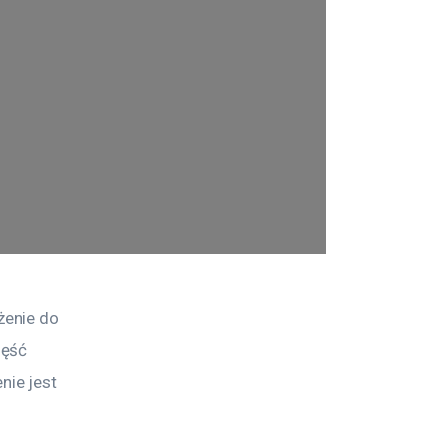
enie do 
ęść 
ie jest 