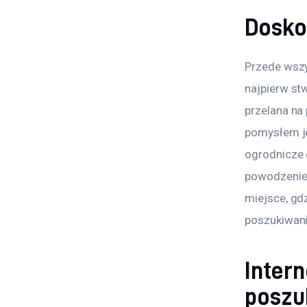
Dosko
Przede wszy
najpierw stw
przelana na 
pomysłem je
ogrodnicze 
powodzenie
miejsce, gd
poszukiwani
Inter
poszu