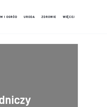
M I OGRÓD
URODA
ZDROWIE
WIĘCEJ
odniczy