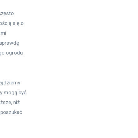
często 
ścią się o 
ami 
naprawdę 
go ogrodu 
ajdziemy 
ny mogą być 
sze, niż 
 poszukać 