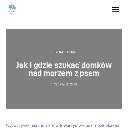
Vacation Dreams
Lifestyle
Biznes
BEZ KATEGORII
Jak i gdzie szukać domków
Dom i ogród
nad morzem z psem
Uroda
1 CZERWCA, 2022
Zdrowie
Więcej
Wypoczynek nad morzem w towarzystwie psa może okazać 