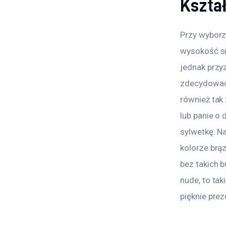
Kszta
Przy wyborze
wysokość się
jednak przyz
zdecydować 
również tak
lub panie o
sylwetkę. N
kolorze brą
bez takich b
nude, to ta
pięknie prez