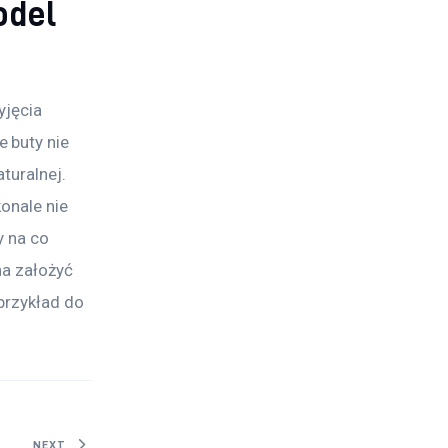
odel
yjęcia 
 buty nie 
turalnej. 
onale nie 
 na co 
na założyć 
przykład do 
NEXT