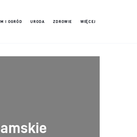
M I OGRÓD
URODA
ZDROWIE
WIĘCEJ
damskie