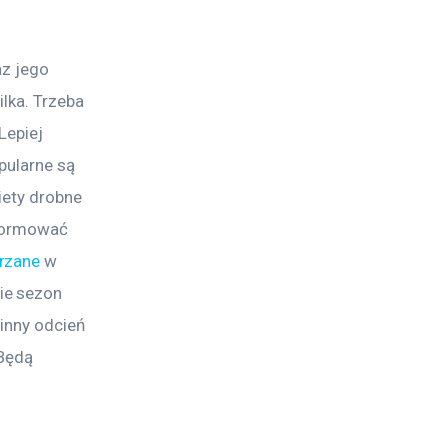
az jego 
lka. Trzeba 
Lepiej 
pularne są 
iety drobne 
eformować 
rzane
 w 
ie sezon 
inny odcień 
Będą 