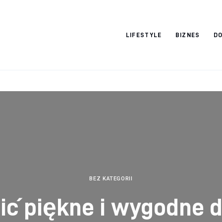
Vacation Dreams
LIFESTYLE
BIZNES
DO
BEZ KATEGORII
pić piękne i wygodne 