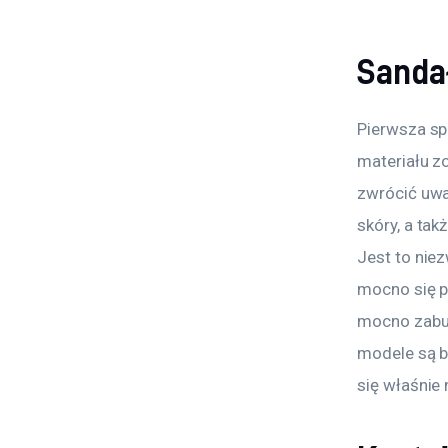
Sanda
Pierwsza sp
materiału z
zwrócić uwa
skóry, a tak
Jest to nie
mocno się p
mocno zabud
modele są b
się właśnie 