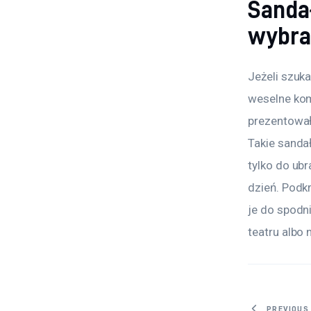
Sandał
wybra
Jeżeli szuk
weselne kom
prezentowały
Takie sandał
tylko do ub
dzień. Podkr
je do spodni
teatru albo 
PREVIOUS