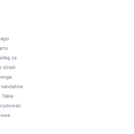
iego 
arto 
ółkę ze 
 dzień. 
 noga 
ć sandałów 
 Takie 
decydować 
towe.