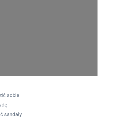
ić sobie 
wdę 
ć sandały 