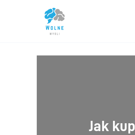
Lifestyle
Biznes
Dom i ogród
Uroda
Zdrowie
Więcej
Jak ku