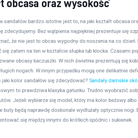
łt obcasa oraz wysokość
 sandałów bardzo istotne jest to, na jaki kształt obcasa or
 zdecydujemy. Bez wątpienia najpiękniej prezentuje się szpi
nać, że nie jest to obcas wygodny do noszenia na co dzień. 
się zatem na ten w kształcie słupka lub klocka. Czasami po
 zwane obcasy kaczuszki. W nich świetnie prezentują się kob
 długich nogach. W innym przypadku mogą one delikatnie d
a jaki kolor sandałów się zdecydować? 
Sandały damskie skó
zowym to prawdziwa klasyka gatunku. Trudno wyobrazić sob
utów. Jeżeli wybierze się model, który ma kolor beżowy albo 
kie buty będą naprawdę doskonale wydłużały optycznie nogi. 
entować się między innymi do krótkich spódnic i sukienek.