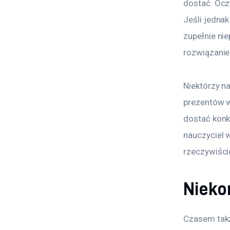
dostać. Ocz
Jeśli jednak
zupełnie ni
rozwiązani
Niektórzy n
prezentów wo
dostać konk
nauczyciel w
rzeczywiście
Nieko
Czasem takż