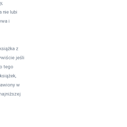
, 
nie lubi 
ywa i 
siążka z 
iście jeśli 
o tego 
książek, 
rawiony w 
najniższej 