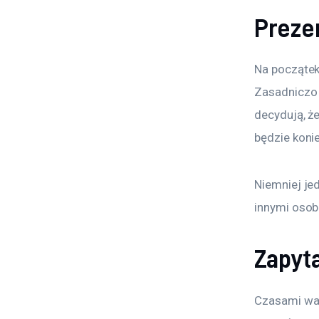
Prezen
Na początek
Zasadniczo 
decydują, ż
będzie koni
Niemniej je
innymi osob
Zapyt
Czasami war