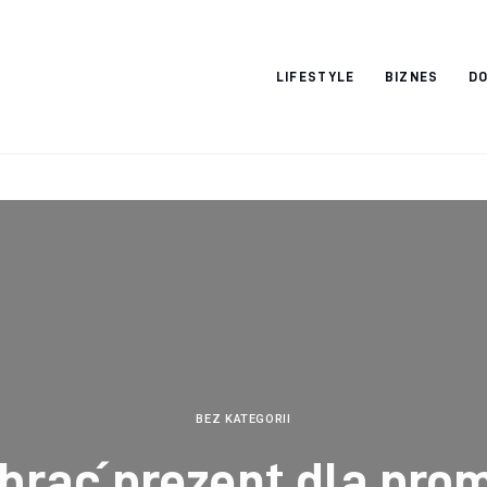
Vacation Dreams
LIFESTYLE
BIZNES
DO
BEZ KATEGORII
brać prezent dla pro