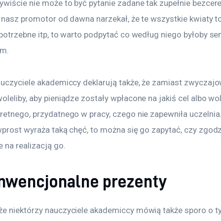
ywiście nie może to być pytanie zadane tak zupełnie bezcere
 nasz promotor od dawna narzekał, że te wszystkie kwiaty to
epotrzebne itp, to warto podpytać co według niego byłoby 
em.
auczyciele akademiccy deklarują także, że zamiast zwyczaj
leliby, aby pieniądze zostały wpłacone na jakiś cel albo wo
retnego, przydatnego w pracy, czego nie zapewniła uczelnia. 
prost wyraża taką chęć, to można się go zapytać, czy zgodzi
 na realizacją go.
nwencjonalne prezenty
e niektórzy nauczyciele akademiccy mówią także sporo o ty