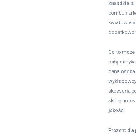
zasadzie to 
bombonierka
kwiatów ani 
dodatkowo n
Co to może 
miłą dedykac
dana osoba t
wykładowcy? 
akcesoria p
skórę notes 
jakości.
Prezent dla