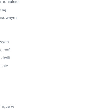
monialnie. 
 są 
sensownym 
owych 
lą coś 
Jeśli 
 się 
m, że w 