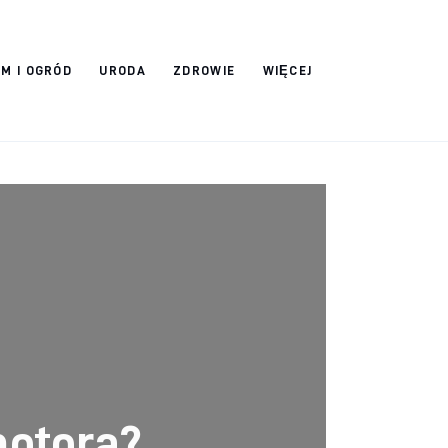
M I OGRÓD
URODA
ZDROWIE
WIĘCEJ
motora?