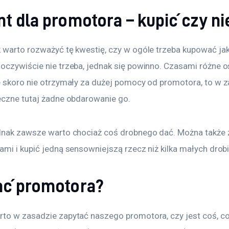
t dla promotora – kupić czy ni
 warto rozważyć tę kwestię, czy w ogóle trzeba kupować jak
oczywiście nie trzeba, jednak się powinno. Czasami różne o
e skoro nie otrzymały za dużej pomocy od promotora, to w z
eczne tutaj żadne obdarowanie go.
dnak zawsze warto chociaż coś drobnego dać. Można także z
ami i kupić jedną sensowniejszą rzecz niż kilka małych dro
ać promotora?
to w zasadzie zapytać naszego promotora, czy jest coś, co 