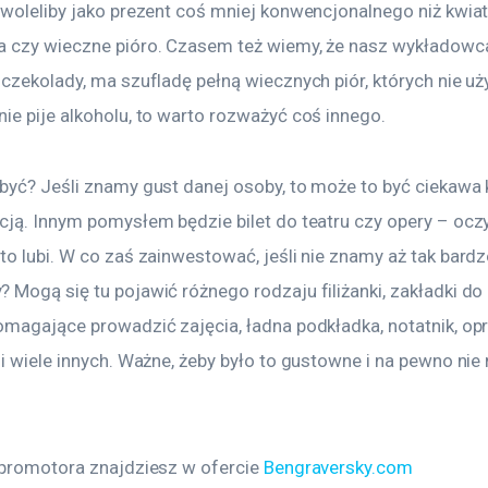
woleliby jako prezent coś mniej konwencjonalnego niż kwiaty
 czy wieczne pióro. Czasem też wiemy, że nasz wykładowca 
czekolady, ma szufladę pełną wiecznych piór, których nie uż
ie pije alkoholu, to warto rozważyć coś innego.
być? Jeśli znamy gust danej osoby, to może to być ciekawa k
ją. Innym pomysłem będzie bilet do teatru czy opery – oczyw
o lubi. W co zaś zainwestować, jeśli nie znamy aż tak bardz
Mogą się tu pojawić różnego rodzaju filiżanki, zakładki do 
omagające prowadzić zajęcia, ładna podkładka, notatnik, op
i wiele innych. Ważne, żeby było to gustowne i na pewno nie 
 promotora znajdziesz w ofercie 
Bengraversky.com