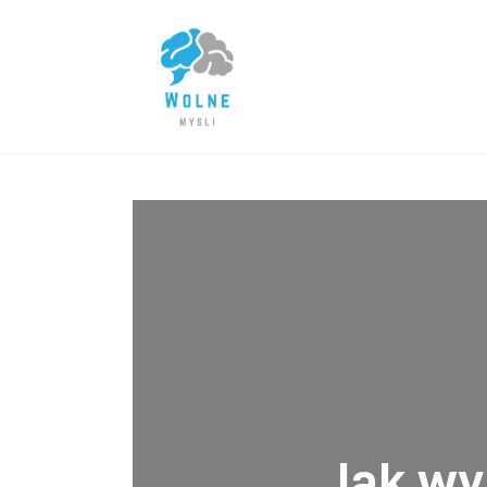
Lifestyle
Biznes
Dom i ogród
Uroda
Zdrowie
Więcej
Jak wy