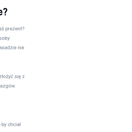
e?
iś prezent? 
soby 
asadzie nie 
łożyć się z 
biazgów.
by chciał 