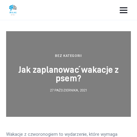
Vacation Dreams
Lifestyle
Biznes
BEZ KATEGORII
Jak zaplanować wakacje z
Dom i ogród
psem?
Uroda
27 PAŹDZIERNIKA, 2021
Zdrowie
Więcej
Wakacje z czworonogiem to wydarzenie, które wymaga 