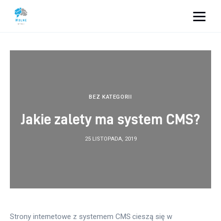
Vacation Dreams
Lifestyle
Biznes
BEZ KATEGORII
Jakie zalety ma system CMS?
Dom i ogród
25 LISTOPADA, 2019
Uroda
Zdrowie
Więcej
Strony internetowe z systemem CMS cieszą się w 