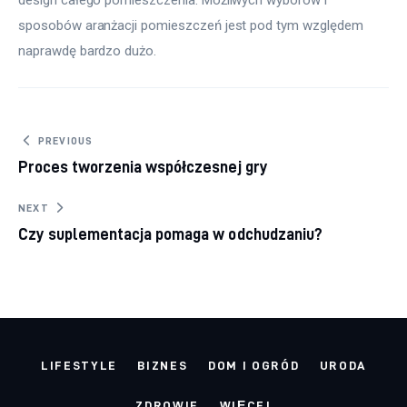
sposobów aranżacji pomieszczeń jest pod tym względem 
naprawdę bardzo dużo.
Nawigacja wpisu
PREVIOUS
Proces tworzenia współczesnej gry
NEXT
Czy suplementacja pomaga w odchudzaniu?
LIFESTYLE
BIZNES
DOM I OGRÓD
URODA
ZDROWIE
WIĘCEJ