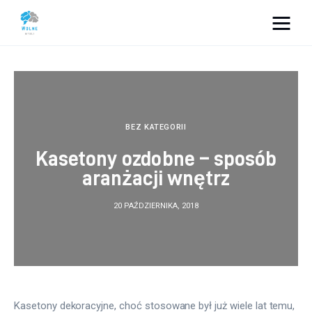
Vacation Dreams
Lifestyle
Biznes
BEZ KATEGORII
Kasetony ozdobne – sposób
Dom i ogród
aranżacji wnętrz
Uroda
20 PAŹDZIERNIKA, 2018
Zdrowie
Więcej
Kasetony dekoracyjne, choć stosowane był już wiele lat temu, 