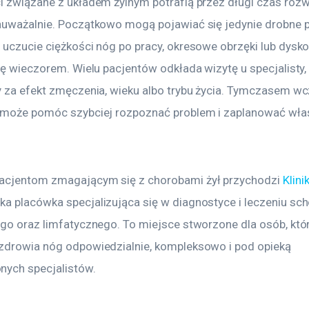
i związane z układem żylnym potrafią przez długi czas rozwi
auważalnie. Początkowo mogą pojawiać się jedynie drobne p
 uczucie ciężkości nóg po pracy, okresowe obrzęki lub dysk
ię wieczorem. Wielu pacjentów odkłada wizytę u specjalisty,
y za efekt zmęczenia, wieku albo trybu życia. Tymczasem w
 może pomóc szybciej rozpoznać problem i zaplanować wła
cjentom zmagającym się z chorobami żył przychodzi 
Klini
a placówka specjalizująca się w diagnostyce i leczeniu sch
ego oraz limfatycznego. To miejsce stworzone dla osób, któ
zdrowia nóg odpowiedzialnie, kompleksowo i pod opieką 
ych specjalistów.