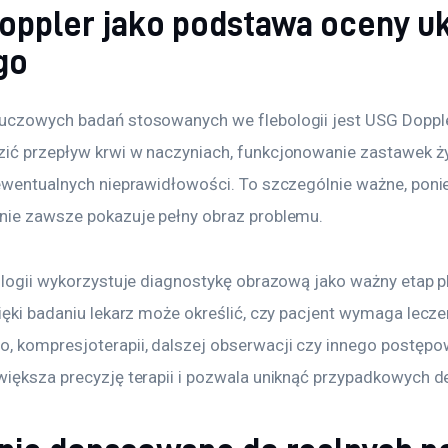
oppler jako podstawa oceny u
go
uczowych badań stosowanych we flebologii jest USG Dopple
ić przepływ krwi w naczyniach, funkcjonowanie zastawek ży
 ewentualnych nieprawidłowości. To szczególnie ważne, poni
nie zawsze pokazuje pełny obraz problemu.
bologii wykorzystuje diagnostykę obrazową jako ważny etap 
ięki badaniu lekarz może określić, czy pacjent wymaga lecze
, kompresjoterapii, dalszej obserwacji czy innego postępow
większa precyzję terapii i pozwala uniknąć przypadkowych de