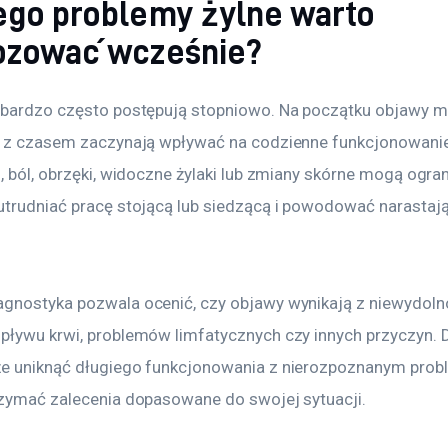
ego problemy żylne warto
ozować wcześnie?
 bardzo często postępują stopniowo. Na początku objawy m
e z czasem zaczynają wpływać na codzienne funkcjonowanie
, ból, obrzęki, widoczne żylaki lub zmiany skórne mogą ogra
utrudniać pracę stojącą lub siedzącą i powodować narastają
.
gnostyka pozwala ocenić, czy objawy wynikają z niewydolnoś
pływu krwi, problemów limfatycznych czy innych przyczyn. D
e uniknąć długiego funkcjonowania z nierozpoznanym prob
rzymać zalecenia dopasowane do swojej sytuacji.