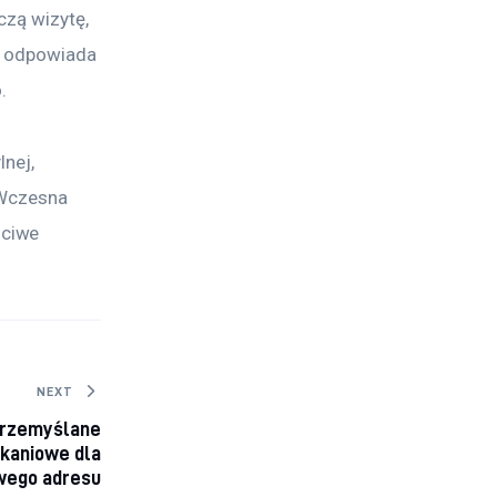
czą wizytę, 
ii odpowiada 
.
nej, 
 Wczesna 
ciwe 
NEXT
przemyślane
kaniowe dla
wego adresu