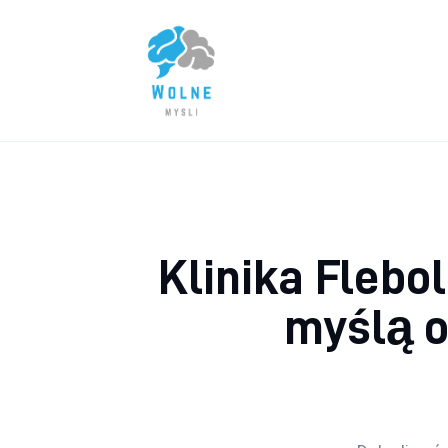
Lifestyle
Biznes
Dom i ogród
Uroda
Zdrowie
Klinika Flebol
Więcej
myślą o