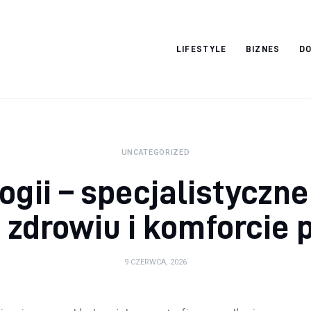
Vacation Dreams
LIFESTYLE
BIZNES
DO
UNCATEGORIZED
ogii – specjalistyczne
 zdrowiu i komforcie 
9 CZERWCA, 2026