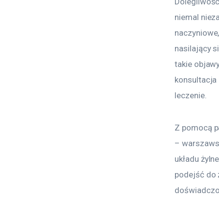
Dolegliwośc
niemal niez
naczyniowe,
nasilający s
takie objaw
konsultacja
leczenie.
Z pomocą pa
– warszawsk
układu żyln
podejść do 
doświadczon