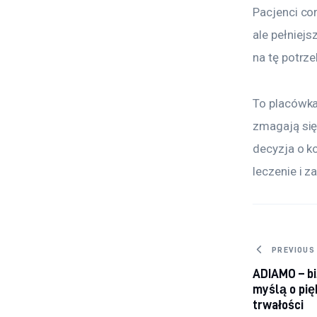
Pacjenci cor
ale pełniejs
na tę potrze
To placówka 
zmagają się
decyzja o k
leczenie i z
Nawig
PREVIOUS
ADIAMO – bi
myślą o pię
trwałości