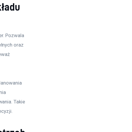
kładu
r. Pozwala 
lnych oraz 
eważ 
planowania 
nia 
ania. Takie 
cyzji.