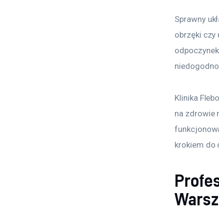
Sprawny ukł
obrzęki czy 
odpoczynek.
niedogodno
Klinika Fle
na zdrowie n
funkcjonowa
krokiem do 
Profe
Wars