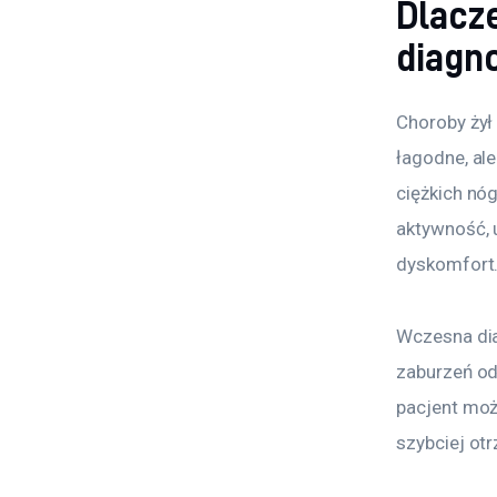
Dlacz
diagn
Choroby żył
łagodne, al
ciężkich nóg
aktywność, 
dyskomfort
Wczesna dia
zaburzeń od
pacjent moż
szybciej ot