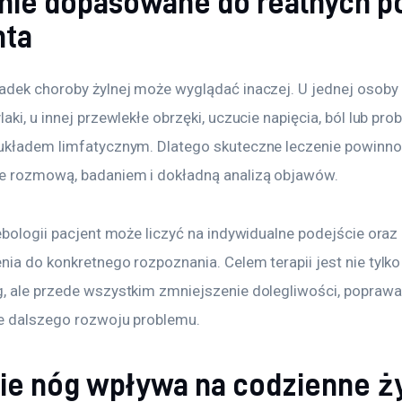
nie dopasowane do realnych p
nta
adek choroby żylnej może wyglądać inaczej. U jednej osoby
aki, u innej przewlekłe obrzęki, uczucie napięcia, ból lub pro
układem limfatycznym. Dlatego skuteczne leczenie powinno
 rozmową, badaniem i dokładną analizą objawów.
ebologii pacjent może liczyć na indywidualne podejście oraz
nia do konkretnego rozpoznania. Celem terapii jest nie tylk
, ale przede wszystkim zmniejszenie dolegliwości, poprawa 
e dalszego rozwoju problemu.
ie nóg wpływa na codzienne ż