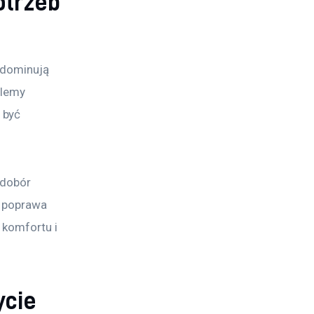
otrzeb
 dominują 
blemy 
 być 
 dobór 
o poprawa 
komfortu i 
ycie