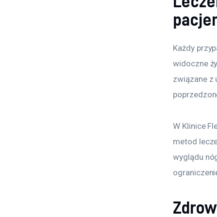
Lecze
pacje
Każdy przyp
widoczne żyl
związane z 
poprzedzone
W Klinice Fl
metod lecze
wyglądu nóg
ograniczeni
Zdrow