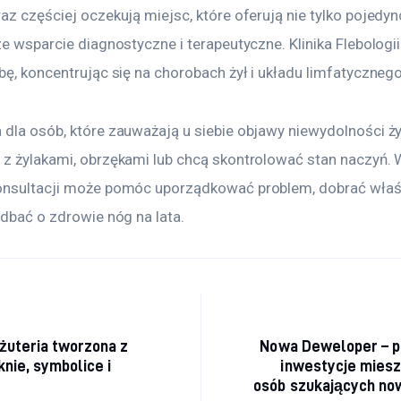
az częściej oczekują miejsc, które oferują nie tylko pojedyn
ze wsparcie diagnostyczne i terapeutyczne. Klinika Flebolog
bę, koncentrując się na chorobach żył i układu limfatycznego
dla osób, które zauważają u siebie objawy niewydolności żyl
 z żylakami, obrzękami lub chcą skontrolować stan naczyń.
onsultacji może pomóc uporządkować problem, dobrać właś
adbać o zdrowie nóg na lata.
acja wpisu
żuteria tworzona z
Nowa Deweloper – 
knie, symbolice i
inwestycje miesz
osób szukających no