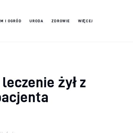
M I OGRÓD
URODA
ZDROWIE
WIĘCEJ
 leczenie żył z
pacjenta