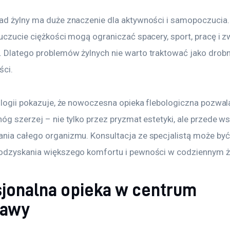
ad żylny ma duże znaczenie dla aktywności i samopoczucia. 
uczucie ciężkości mogą ograniczać spacery, sport, pracę i z
 Dlatego problemów żylnych nie warto traktować jako drobn
ści.
bologii pokazuje, że nowoczesna opieka flebologiczna pozwal
óg szerzej – nie tylko przez pryzmat estetyki, ale przede w
nia całego organizmu. Konsultacja ze specjalistą może by
odzyskania większego komfortu i pewności w codziennym ż
sjonalna opieka w centrum
zawy