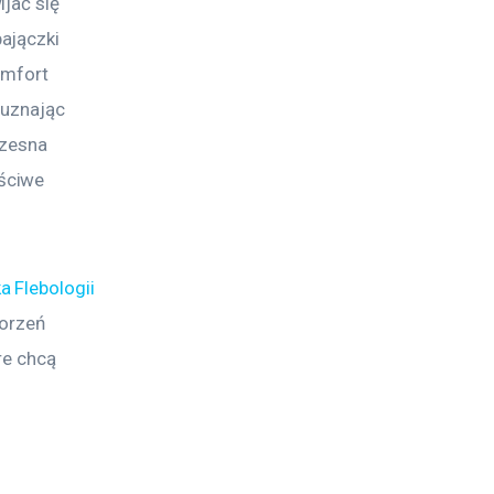
jać się 
ajączki 
omfort 
 uznając 
czesna 
ściwe 
ka Flebologii
orzeń 
re chcą 