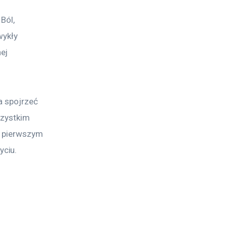
Ból, 
wykły 
ej 
a spojrzeć 
szystkim 
ć pierwszym 
yciu.