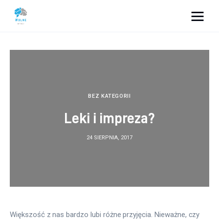
Vacation Dreams
Lifestyle
Biznes
BEZ KATEGORII
Leki i impreza?
Dom i ogród
24 SIERPNIA, 2017
Uroda
Zdrowie
Więcej
Większość z nas bardzo lubi różne przyjęcia. Nieważne, czy 