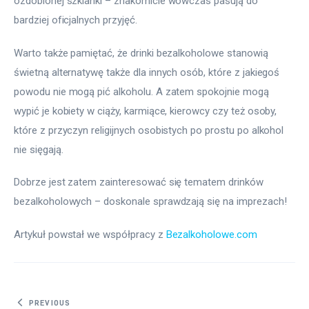
ozdobionej szklanki – znakomicie wówczas pasują do 
bardziej oficjalnych przyjęć. 
Warto także pamiętać, że drinki bezalkoholowe stanowią 
świetną alternatywę także dla innych osób, które z jakiegoś 
powodu nie mogą pić alkoholu. A zatem spokojnie mogą 
wypić je kobiety w ciąży, karmiące, kierowcy czy też osoby, 
które z przyczyn religijnych osobistych po prostu po alkohol 
nie sięgają. 
Dobrze jest zatem zainteresować się tematem drinków 
bezalkoholowych – doskonale sprawdzają się na imprezach!
Artykuł powstał we współpracy z 
Bezalkoholowe.com
Nawigacja wpisu
PREVIOUS