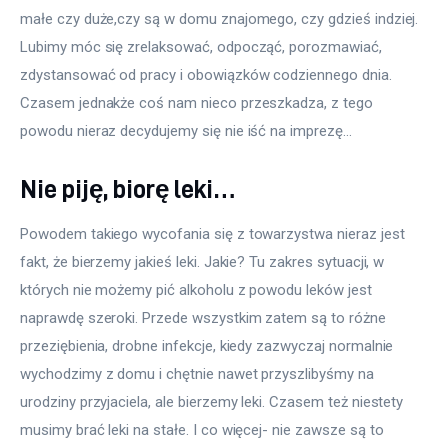
małe czy duże,czy są w domu znajomego, czy gdzieś indziej. 
Lubimy móc się zrelaksować, odpocząć, porozmawiać, 
zdystansować od pracy i obowiązków codziennego dnia. 
Czasem jednakże coś nam nieco przeszkadza, z tego 
powodu nieraz decydujemy się nie iść na imprezę…
Nie piję, biorę leki…
Powodem takiego wycofania się z towarzystwa nieraz jest 
fakt, że bierzemy jakieś leki. Jakie? Tu zakres sytuacji, w 
których nie możemy pić alkoholu z powodu leków jest 
naprawdę szeroki. Przede wszystkim zatem są to różne 
przeziębienia, drobne infekcje, kiedy zazwyczaj normalnie 
wychodzimy z domu i chętnie nawet przyszlibyśmy na 
urodziny przyjaciela, ale bierzemy leki. Czasem też niestety 
musimy brać leki na stałe. I co więcej- nie zawsze są to 