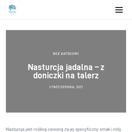
Vacation Dreams
Lifestyle
Biznes
BEZ KATEGORII
Nasturcja jadalna – z
Dom i ogród
doniczki na talerz
Uroda
2 PAŹDZIERNIKA, 2021
Zdrowie
Więcej
Nasturcja jest rośliną cenioną za jej specyficzny smak i miły 