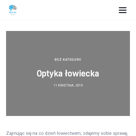
Vacation Dreams
Lifestyle
Biznes
BEZ KATEGORII
Optyka łowiecka
Dom i ogród
11 KWIETNIA, 2019
Uroda
Zdrowie
Więcej
Zajmując się na co dzień łowiectwem, zdajemy sobie sprawę, 