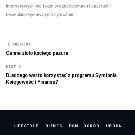
internetowych, ale także w czasopismach i gazetach 
łowieckich wydawanych cyklicznie.
Nawigacja wpisu
PREVIOUS
Cenne zioło kociego pazura
NEXT
Dlaczego warto korzystać z programu Symfonia
Księgowość i Finanse?
LIFESTYLE
BIZNES
DOM I OGRÓD
URODA