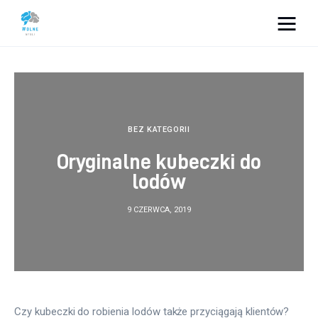
Vacation Dreams
Lifestyle
Biznes
BEZ KATEGORII
Oryginalne kubeczki do
Dom i ogród
lodów
Uroda
9 CZERWCA, 2019
Zdrowie
Więcej
Czy kubeczki do robienia lodów także przyciągają klientów? 