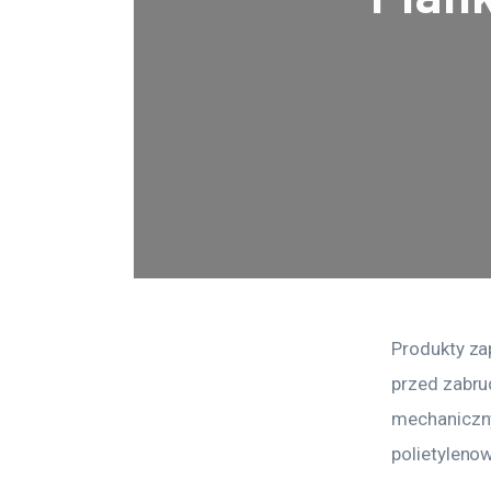
Produkty za
przed zabru
mechaniczny
polietyleno