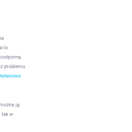
ia 
 to 
oodporna, 
ez problemu 
etylenowa 
można ją 
 tak w 