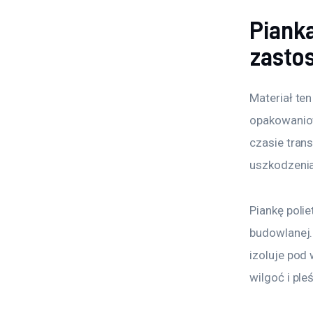
Piank
zasto
Materiał te
opakowaniow
czasie tran
uszkodzenia
Piankę poli
budowlanej.
izoluje pod
wilgoć i ple