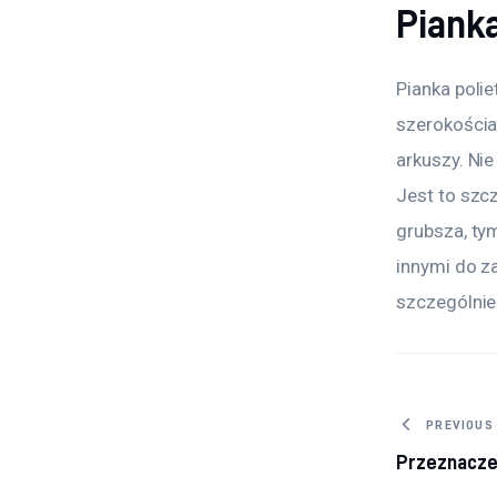
Piank
Pianka poli
szerokościa
arkuszy. Nie
Jest to szc
grubsza, tym
innymi do z
szczególnie
Nawig
PREVIOUS
Przeznacze