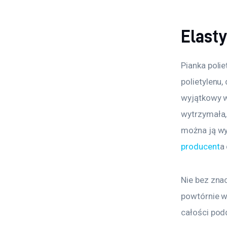
Elasty
Pianka poli
polietylenu
wyjątkowy w
wytrzymała,
można ją wy
producent
a
Nie bez zna
powtórnie w
całości pod