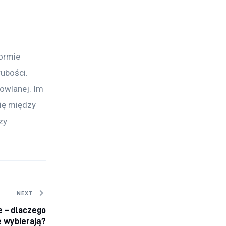
ormie 
ubości. 
owlanej. Im 
się między 
zy 
.
NEXT
e – dlaczego
e wybierają?