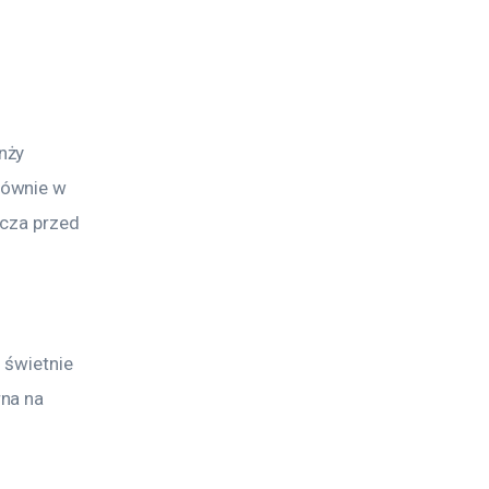
nży 
łównie w 
ecza przed 
 świetnie 
na na 