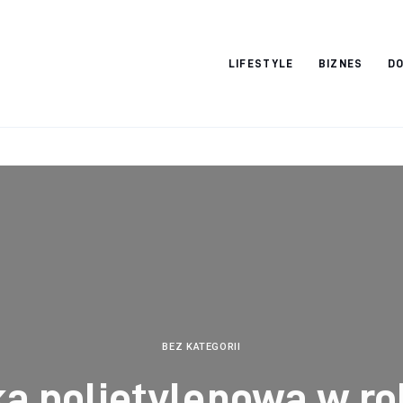
Vacation Dreams
LIFESTYLE
BIZNES
DO
BEZ KATEGORII
ka polietylenowa w ro