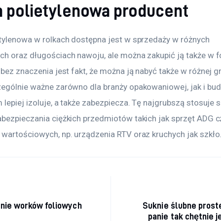
a polietylenowa producent
etylenowa w rolkach dostępna jest w sprzedaży w różnych 
ch oraz długościach nawoju, ale można zakupić ją także w f
 bez znaczenia jest fakt, że można ją nabyć także w różnej gr
zególnie ważne zarówno dla branży opakowaniowej, jak i bud
 lepiej izoluje, a także zabezpiecza. Tę najgrubszą stosuje 
abezpieczania ciężkich przedmiotów takich jak sprzęt ADG c
 wartościowych, np. urządzenia RTV oraz kruchych jak szkło
acja wpisu
nie worków foliowych
Suknie ślubne prost
panie tak chętnie j