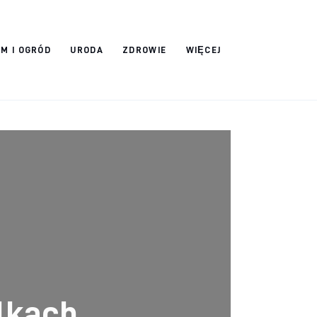
M I OGRÓD
URODA
ZDROWIE
WIĘCEJ
lkach