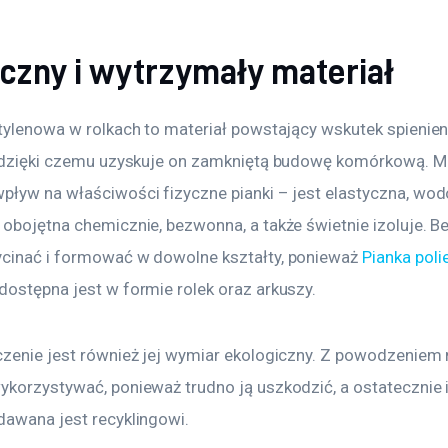
czny i wytrzymały materiał
etylenowa w rolkach to materiał powstający wskutek spienien
, dzięki czemu uzyskuje on zamkniętą budowę komórkową. Ma
pływ na właściwości fizyczne pianki – jest elastyczna, wod
 obojętna chemicznie, bezwonna, a także świetnie izoluje. B
cinać i formować w dowolne kształty, ponieważ 
Pianka poli
 dostępna jest w formie rolek oraz arkuszy.
czenie jest również jej wymiar ekologiczny. Z powodzeniem 
ykorzystywać, ponieważ trudno ją uszkodzić, a ostatecznie i
dawana jest recyklingowi.