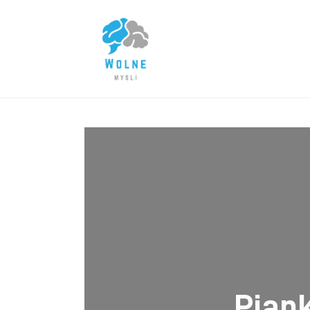
Lifestyle
Biznes
Dom i ogród
Uroda
Zdrowie
Więcej
Pian