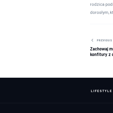
rodzica pod
dorosłym, k
Nawig
PREVIOUS
Zachowaj m
konfitury z
LIFESTYLE