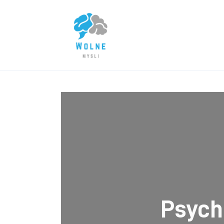
Lifestyle
Biznes
Dom i ogród
Uroda
Zdrowie
Więcej
Psych