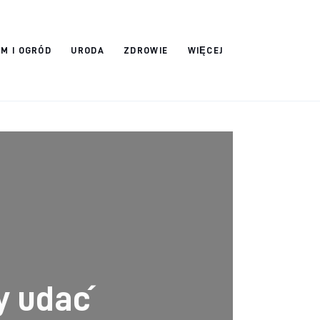
M I OGRÓD
URODA
ZDROWIE
WIĘCEJ
y udać