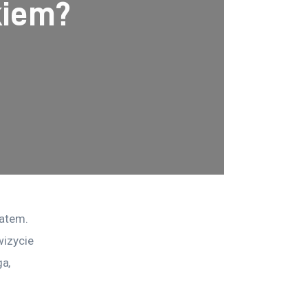
kiem?
atem. 
izycie 
a, 