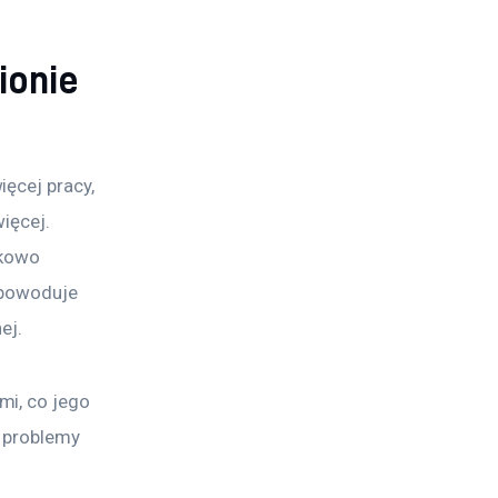
ionie
ęcej pracy, 
ięcej. 
nkowo 
 powoduje 
ej.
i, co jego 
 problemy 