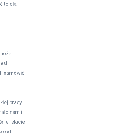
 to dla 
 może 
eśli 
li namówić 
iej pracy. 
fało nam i 
ie relacje 
ko od 