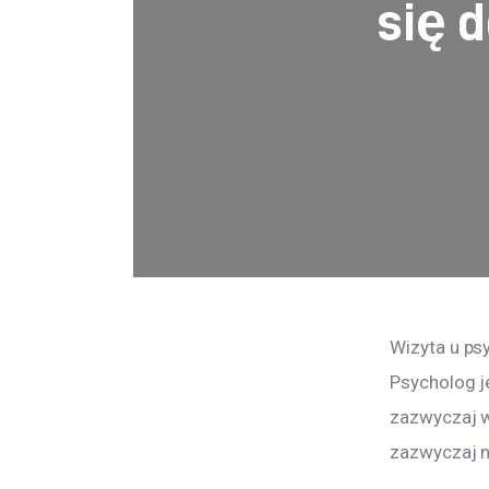
się 
Wizyta u p
Psycholog j
zazwyczaj w
zazwyczaj n