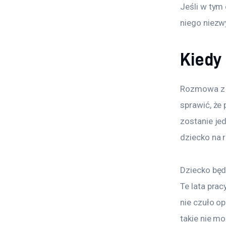
Jeśli w tym
niego niezw
Kiedy 
Rozmowa z n
sprawić, że 
zostanie je
dziecko na 
Dziecko będz
Te lata prac
nie czuło o
takie nie m