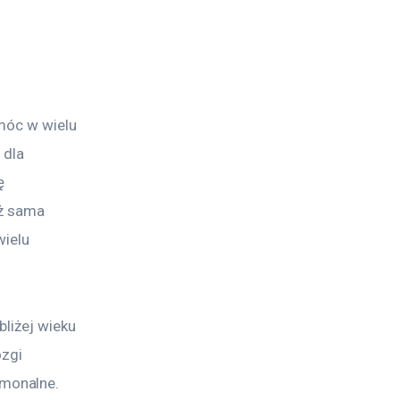
móc w wielu 
dla 
ę 
ż sama 
ielu 
bliżej wieku 
zgi 
monalne. 