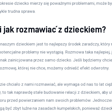
 okresie dziecko mierzy się poważnymi problemami, może być
ykle trudna sprawa.
i jak rozmawiać z dzieckiem?
aszym dzieckiem jest to najlepszy środek zaradczy, który
potencjalne problemy nie wystąpią. Rozmowa taka najlepiej, j
dnak zainicjowana przez samo dziecko. Jeśli będziemy chcie
rozmowę, której nie chce, możemy odnieść efekt odwrotny.
ie chciało z nami rozmawiać, ale wymaga od nas to lat ciężk
y, to tak naprawdę stałe budowanie relacji z dzieckiem, aby u
poru przed powierzaniem nam swoich problemów. Jednocześn
ogą być zbyt luźne na zasadach kumpelskich, ponieważ dziec