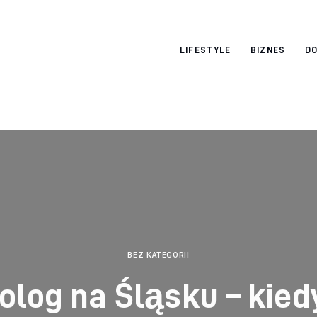
Vacation Dreams
LIFESTYLE
BIZNES
DO
BEZ KATEGORII
olog na Śląsku – kied