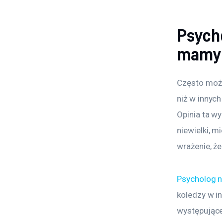
Psych
mamy 
Często możn
niż w innych
Opinia ta wy
niewielki, m
wrażenie, ż
Psycholog n
koledzy w i
występujące 