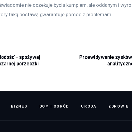
świadomie nie oczekuje bycia kumplem, ale oddanym i wyr
tóry taką postawą gwarantuje pomoc z problemami.
acja wpisu
łodość – spożywaj
Przewidywanie zysków 
 czarnej porzeczki
analityczn
BIZNES
DOM I OGRÓD
URODA
ZDROWIE