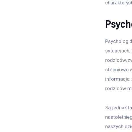
charakteryst
Psych
Psycholog dl
sytuacjach.
rodziców, z
stopniowo w
informacja, 
rodziców m
Są jednak ta
nastoletnie
naszych dzi