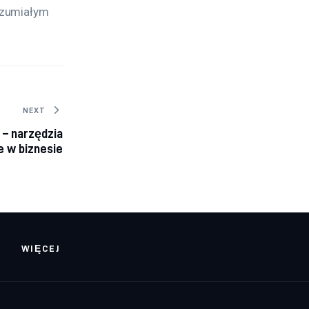
ozumiałym 
NEXT
– narzędzia
e w biznesie
WIĘCEJ