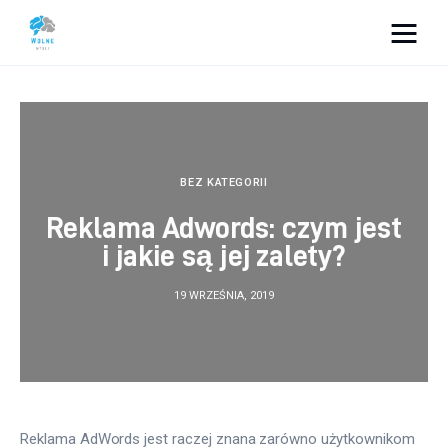
Vacation Dreams
Lifestyle
Biznes
BEZ KATEGORII
Reklama Adwords: czym jest
Dom i ogród
i jakie są jej zalety?
Uroda
19 WRZEŚNIA, 2019
Zdrowie
Więcej
Reklama AdWords jest raczej znana zarówno użytkownikom 