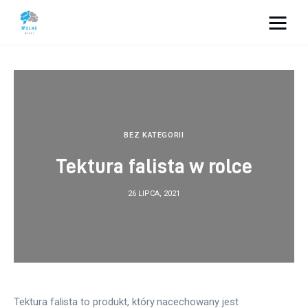
Vacation Dreams
Lifestyle
Biznes
BEZ KATEGORII
Tektura falista w rolce
Dom i ogród
26 LIPCA, 2021
Uroda
Zdrowie
Więcej
Tektura falista to produkt, który nacechowany jest 