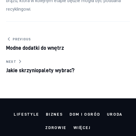
brązu, która w kolejnym etapie będzie mogła być poddana 
recyklingowi.
Nawigacja wpisu
PREVIOUS
Modne dodatki do wnętrz
NEXT
Jakie skrzyniopalety wybrać?
LIFESTYLE
BIZNES
DOM I OGRÓD
URODA
ZDROWIE
WIĘCEJ