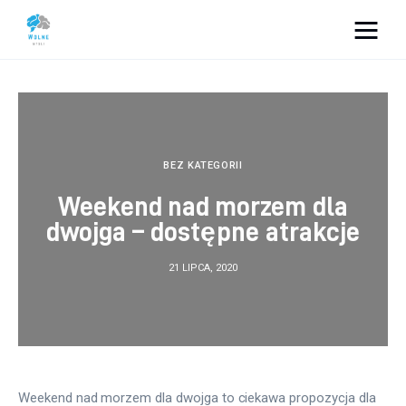
Vacation Dreams
Lifestyle
Biznes
BEZ KATEGORII
Weekend nad morzem dla
Dom i ogród
dwojga – dostępne atrakcje
Uroda
21 LIPCA, 2020
Zdrowie
Więcej
Weekend nad morzem dla dwojga to ciekawa propozycja dla 