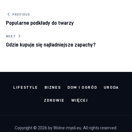
Nawigacja wpisu
PREVIOUS
Popularne podkłady do twarzy
NEXT
Gdzie kupuje się najładniejsze zapachy?
LIFESTYLE
BIZNES
DOM I OGRÓD
URODA
ZDROWIE
WIĘCEJ
Copyright © 2026 by Wolne-mysli.eu. All rights reserved.