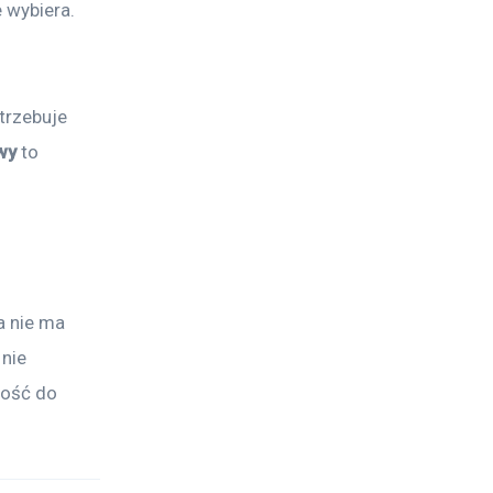
 wybiera. 
trzebuje 
wy
 to 
a nie ma 
nie 
wość do 