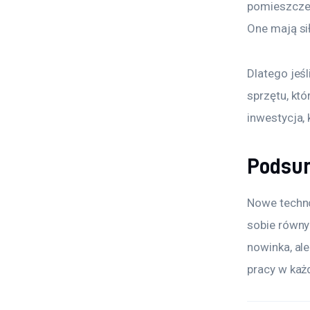
pomieszczeni
One mają sił
Dlatego jeśl
sprzętu, któ
inwestycja, 
Podsu
Nowe techno
sobie równy
nowinka, ale
pracy w każ