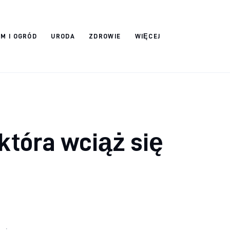
M I OGRÓD
URODA
ZDROWIE
WIĘCEJ
która wciąż się