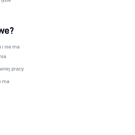
owe?
 i nie ma
nia.
wnej pracy.
ie ma