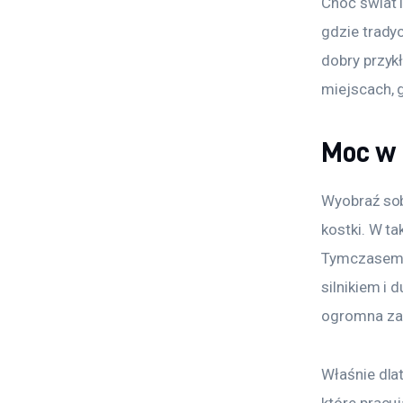
Choć świat l
gdzie tradyc
dobry przykł
miejscach, 
Moc w 
Wyobraź sob
kostki. W ta
Tymczasem s
silnikiem i
ogromna zal
Właśnie dla
które pracu