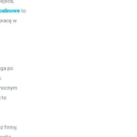
ejsca, 
palinowe
 to 
pracę w 
ęga po 
. 
 mocnym 
 to 
z firmy, 
myśle 