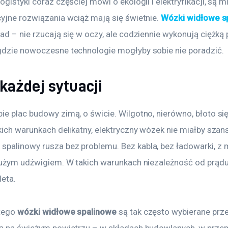
ogistyki coraz częściej mówi o ekologii i elektryfikacji, są mi
yjne rozwiązania wciąż mają się świetnie. 
Wózki widłowe s
ad – nie rzucają się w oczy, ale codziennie wykonują ciężką 
gdzie nowoczesne technologie mogłyby sobie nie poradzić.
każdej sytuacji
ie plac budowy zimą, o świcie. Wilgotno, nierówno, błoto si
kich warunkach delikatny, elektryczny wózek nie miałby szans
palinowy rusza bez problemu. Bez kabla, bez ładowarki, z
 dużym udźwigiem. W takich warunkach niezależność od prądu
eta.
tego 
wózki widłowe spalinowe
 są tak często wybierane prze
ją na świeżym powietrzu – w składach budowlanych, w prze