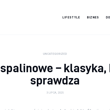
Vacation Dreams
LIFESTYLE
BIZNES
DO
UNCATEGORIZED
spalinowe – klasyka, 
sprawdza
3 LIPCA, 2025