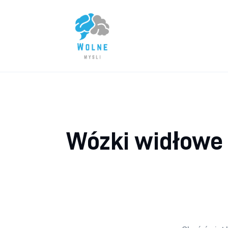
Lifestyle
Biznes
Dom i ogród
Uroda
Zdrowie
Wózki widłowe 
Więcej