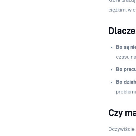
ciężkim, w 
Dlacze
Bo są n
czasu na
Bo pracu
Bo dział
problem
Czy m
Oczywiście 