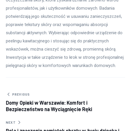
oczyszczania skóry, która zyskała uznanie zarówno wśród 
profesjonalistów, jak i użytkowników domowych. Badania 
potwierdzają jego skuteczność w usuwaniu zanieczyszczeń, 
poprawie tekstury skóry oraz wspomaganiu absorpcji 
substancji aktywnych. Wybierając odpowiednie urządzenie do 
peelingu kawitacyjnego i stosując się do praktycznych 
wskazówek, można cieszyć się zdrową, promienną skórą. 
Inwestycja w takie urządzenie to krok w stronę profesjonalnej 
pielęgnacji skóry w komfortowych warunkach domowych.
Nawigacja wpisu
PREVIOUS
Domy Opieki w Warszawie: Komfort i
Bezpieczeństwo na Wyciągnięcie Ręki
NEXT
Rola i znaczenie pamiątek chrztu w życiu dziecka i