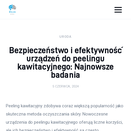
Vacation Dreams
URODA
Lifestyle
Bezpieczeństwo i efektywność
Biznes
urządzeń do peelingu
kawitacyjnego: Najnowsze
Dom i ogród
badania
Uroda
5 CZERWCA, 2024
Zdrowie
Peeling kawitacyjny zdobywa coraz większą popularność jako 
Więcej
skuteczna metoda oczyszczania skóry. Nowoczesne 
urządzenia do peelingu kawitacyjnego oferują liczne korzyści, 
ale ich bezpieczeństwo i efektywność są często 