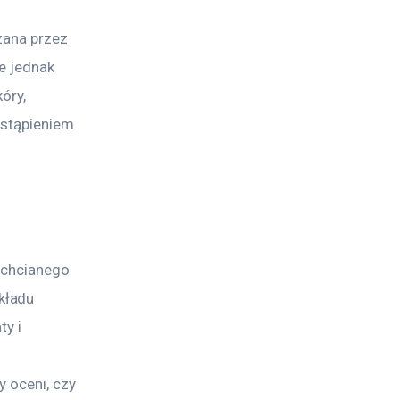
zana przez 
e jednak 
óry, 
ystąpieniem 
echcianego 
kładu 
y i 
y oceni, czy 