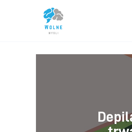
Lifestyle
Biznes
Dom i ogród
Uroda
Zdrowie
Więcej
Depil
trw