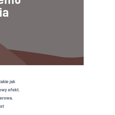
ia
kie jak 
owy efekt. 
serowa. 
st 