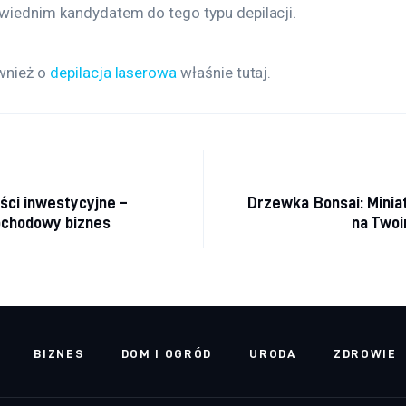
wiednim kandydatem do tego typu depilacji.
wnież o 
depilacja laserowa
 właśnie tutaj. 
acja wpisu
ci inwestycyjne –
Drzewka Bonsai: Minia
dochodowy biznes
na Twoi
BIZNES
DOM I OGRÓD
URODA
ZDROWIE