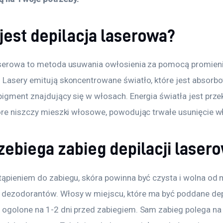
jest depilacja laserowa?
aserowa to metoda usuwania owłosienia za pomocą promien
 Lasery emitują skoncentrowane światło, które jest absorb
pigment znajdujący się w włosach. Energia światła jest prze
tóre niszczy mieszki włosowe, powodując trwałe usunięcie w
zebiega zabieg depilacji laser
tąpieniem do zabiegu, skóra powinna być czysta i wolna od m
dezodorantów. Włosy w miejscu, które ma być poddane depil
 ogolone na 1-2 dni przed zabiegiem. Sam zabieg polega na