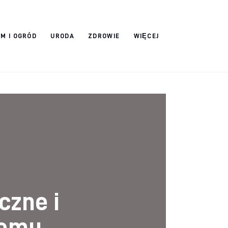
M I OGRÓD
URODA
ZDROWIE
WIĘCEJ
czne i
lemu