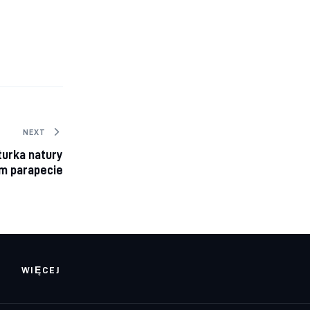
NEXT
turka natury
m parapecie
WIĘCEJ