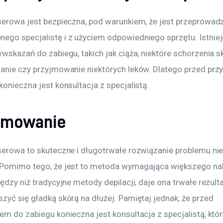
aserowa jest bezpieczna, pod warunkiem, że jest przeprowad
ego specjalistę i z użyciem odpowiedniego sprzętu. Istniej
wwskazań do zabiegu, takich jak ciąża, niektóre schorzenia sk
lanie czy przyjmowanie niektórych leków. Dlatego przed prz
konieczna jest konsultacja z specjalistą.
umowanie
aserowa to skuteczne i długotrwałe rozwiązanie problemu ni
 Pomimo tego, że jest to metoda wymagająca większego na
iędzy niż tradycyjne metody depilacji, daje ona trwałe rezultat
zyć się gładką skórą na dłużej. Pamiętaj jednak, że przed 
em do zabiegu konieczna jest konsultacja z specjalistą, któr