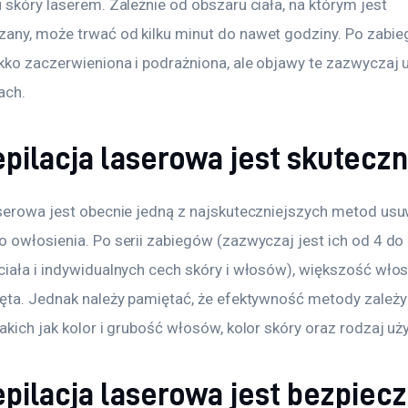
 skóry laserem. Zależnie od obszaru ciała, na którym jest 
any, może trwać od kilku minut do nawet godziny. Po zabie
kko zaczerwieniona i podrażniona, ale objawy te zazwyczaj 
ach.
pilacja laserowa jest skutecz
aserowa jest obecnie jedną z najskuteczniejszych metod usu
 owłosienia. Po serii zabiegów (zazwyczaj jest ich od 4 do 6
ciała i indywidualnych cech skóry i włosów), większość wło
ięta. Jednak należy pamiętać, że efektywność metody zależy 
akich jak kolor i grubość włosów, kolor skóry oraz rodzaj uż
pilacja laserowa jest bezpiec