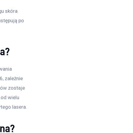
gu skóra 
ustępują po 
na?
wania 
, zależnie 
sów zostaje 
od wielu 
ytego lasera.
zna?