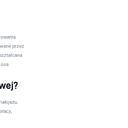
iowania 
owane przez 
kształcana 
łosa.
owej?
akijażu, 
acji, 
 