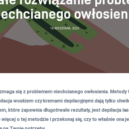
iechcianego owłosien
16 WRZEŚNIA, 2023
zmaga się z problemem niechcianego owłosienia. Metody ta
pilacja woskiem czy kremami depilacyjnymi dają tylko chwil
m, które zapewnia długotrwałe rezultaty, jest depilacja la
więcej o tej metodzie i przekonaj się, czy to właśnie ona je
ą na Twoje potrzeby.