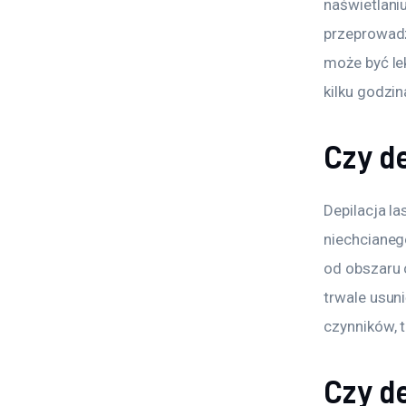
naświetlaniu
przeprowadz
może być le
kilku godzin
Czy de
Depilacja l
niechcianego
od obszaru 
trwale usun
czynników, t
Czy de