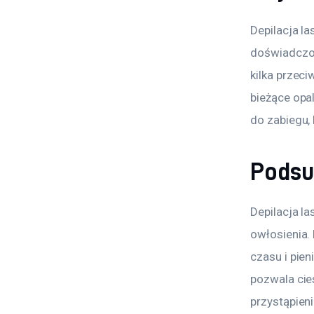
Depilacja l
doświadczon
kilka przeci
bieżące opa
do zabiegu, 
Pods
Depilacja l
owłosienia.
czasu i pien
pozwala cies
przystąpieni