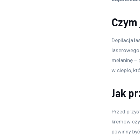
Czym 
Depilacja l
laserowego.
melaninę – 
w ciepło, k
Jak pr
Przed przys
kremów czy 
powinny być