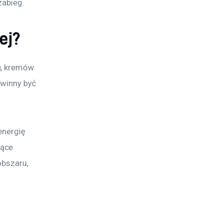
zabieg.
ej?
u, kremów 
winny być 
energię 
ące 
bszaru, 