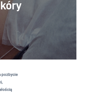
skóry
a pozbycie 
i, 
ałością 