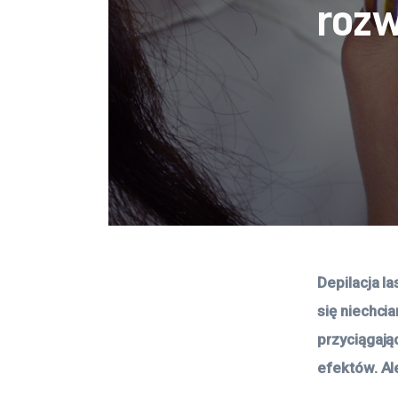
rozw
Depilacja l
się niechci
przyciągają
efektów. Al