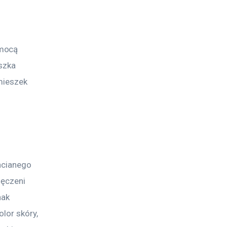
mocą 
szka 
mieszek 
hcianego 
męczeni 
ak 
lor skóry, 