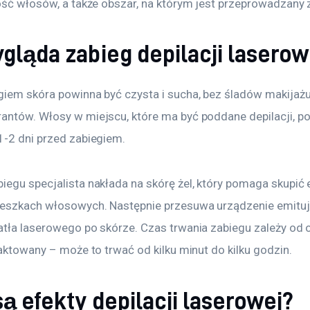
bość włosów, a także obszar, na którym jest przeprowadzany 
gląda zabieg depilacji laserow
giem skóra powinna być czysta i sucha, bez śladów makijaż
antów. Włosy w miejscu, które ma być poddane depilacji, po
1-2 dni przed zabiegiem. 
iegu specjalista nakłada na skórę żel, który pomaga skupić 
ieszkach włosowych. Następnie przesuwa urządzenie emituj
atła laserowego po skórze. Czas trwania zabiegu zależy od o
raktowany – może to trwać od kilku minut do kilku godzin.
są efekty depilacji laserowej?