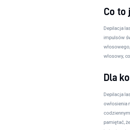
Co to 
Depilacja l
impulsów św
włosowego, 
włosowy, co
Dla ko
Depilacja la
owłosienia n
codziennym 
pamiętać, że