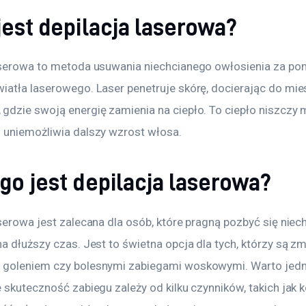
jest depilacja laserowa?
aserowa to metoda usuwania niechcianego owłosienia za po
iatła laserowego. Laser penetruje skórę, docierając do mie
gdzie swoją energię zamienia na ciepło. To ciepło niszczy 
 uniemożliwia dalszy wzrost włosa.
go jest depilacja laserowa?
serowa jest zalecana dla osób, które pragną pozbyć się niec
a dłuższy czas. Jest to świetna opcja dla tych, którzy są z
goleniem czy bolesnymi zabiegami woskowymi. Warto jedn
 skuteczność zabiegu zależy od kilku czynników, takich jak ko