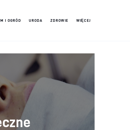
M I OGRÓD
URODA
ZDROWIE
WIĘCEJ
eczne