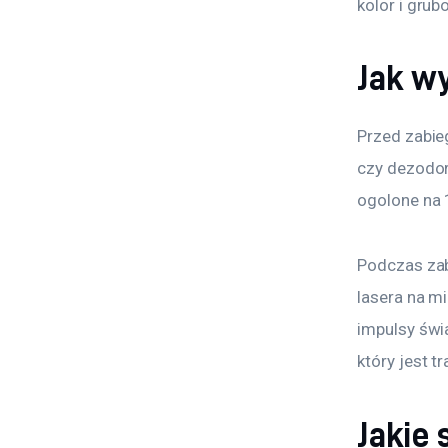
kolor i gru
Jak wy
Przed zabie
czy dezodor
ogolone na 
Podczas zab
lasera na m
impulsy świ
który jest t
Jakie 