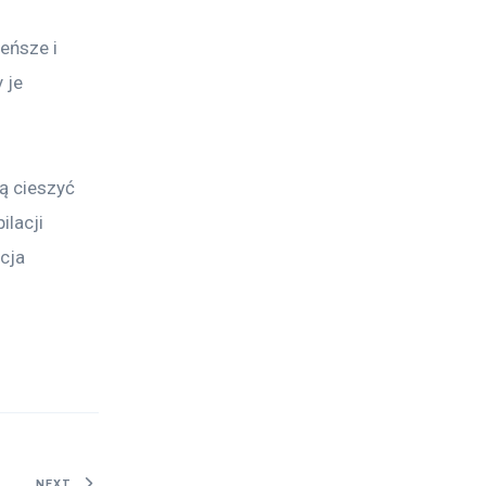
eńsze i 
 je 
ą cieszyć 
lacji 
cja 
NEXT