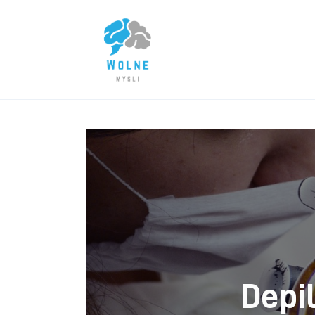
Lifestyle
Biznes
Dom i ogród
Uroda
Zdrowie
Więcej
Depi