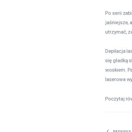
Po serii zab
jaśniejsze, 
utrzymać, za
Depilacja l
się gładką s
woskiem. Pa
laserowa wy
Poczytaj ró
PREVIOUS