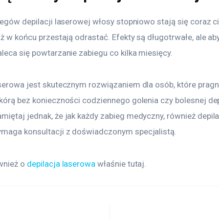
iegów depilacji laserowej włosy stopniowo stają się coraz ci
aż w końcu przestają odrastać. Efekty są długotrwałe, ale aby
leca się powtarzanie zabiegu co kilka miesięcy.
aserowa jest skutecznym rozwiązaniem dla osób, które pragn
kórą bez konieczności codziennego golenia czy bolesnej depi
miętaj jednak, że jak każdy zabieg medyczny, również depila
maga konsultacji z doświadczonym specjalistą.
wnież o 
depilacja laserowa
 właśnie tutaj. 