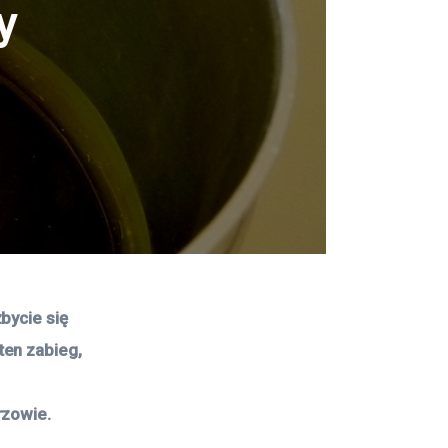
y
bycie się 
en zabieg, 
rzowie.