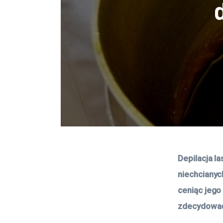
Depilacja l
niechcianyc
ceniąc jego
zdecydować 