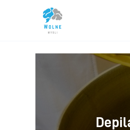
Lifestyle
Biznes
Dom i ogród
Uroda
Zdrowie
Więcej
Depil