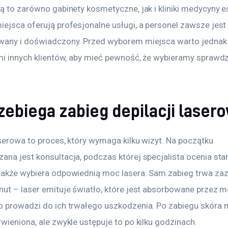
ą to zarówno gabinety kosmetyczne, jak i kliniki medycyny e
iejsca oferują profesjonalne usługi, a personel zawsze jest
wany i doświadczony. Przed wyborem miejsca warto jednak
ami innych klientów, aby mieć pewność, że wybieramy sprawd
zebiega zabieg depilacji laser
serowa to proces, który wymaga kilku wizyt. Na początku 
na jest konsultacja, podczas której specjalista ocenia stan
także wybiera odpowiednią moc lasera. Sam zabieg trwa za
nut – laser emituje światło, które jest absorbowane przez m
o prowadzi do ich trwałego uszkodzenia. Po zabiegu skóra 
wieniona, ale zwykle ustępuje to po kilku godzinach.