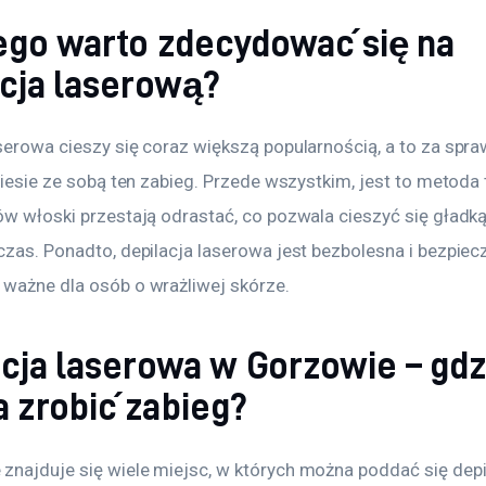
ego warto zdecydować się na
acja laserową?
serowa cieszy się coraz większą popularnością, a to za spra
 niesie ze sobą ten zabieg. Przede wszystkim, jest to metoda 
ów włoski przestają odrastać, co pozwala cieszyć się gładką
czas. Ponadto, depilacja laserowa jest bezbolesna i bezpiecz
 ważne dla osób o wrażliwej skórze.
acja laserowa w Gorzowie – gdz
 zrobić zabieg?
znajduje się wiele miejsc, w których można poddać się depil