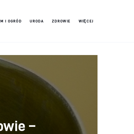
M I OGRÓD
URODA
ZDROWIE
WIĘCEJ
owie –