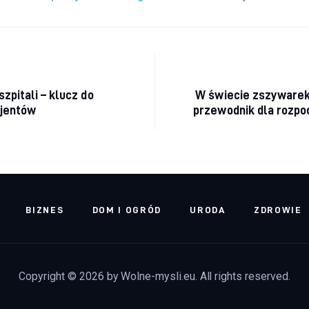
acja wpisu
zpitali – klucz do
W świecie zszywarek
cjentów
przewodnik dla rozpo
BIZNES
DOM I OGRÓD
URODA
ZDROWIE
Copyright © 2026 by Wolne-mysli.eu. All rights reserved.