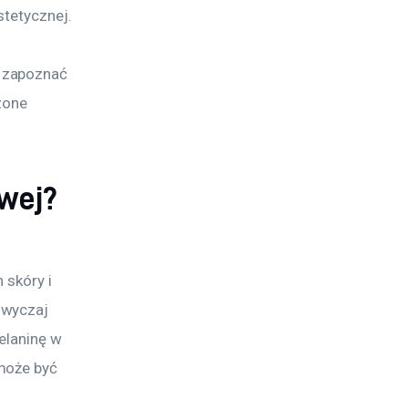
stetycznej. 
 
 zapoznać 
zone 
owej?
 skóry i 
zwyczaj 
elaninę w 
może być 