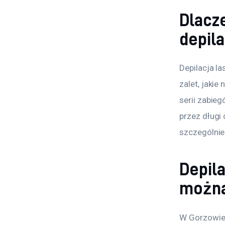
Dlacz
depil
Depilacja la
zalet, jakie
serii zabieg
przez długi 
szczególnie
Depil
można
W Gorzowie 