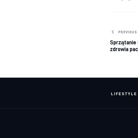
Nawig
PREVIOUS
Sprzątanie s
zdrowia pa
LIFESTYLE