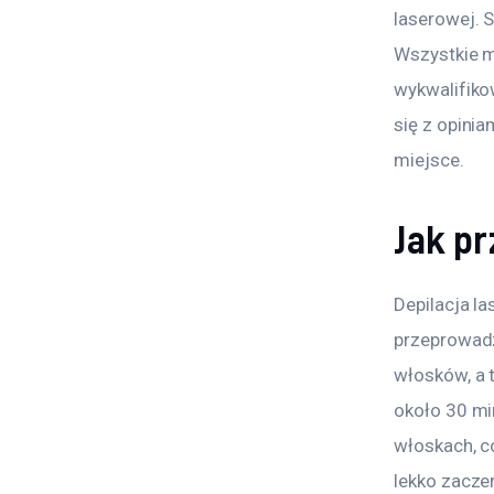
laserowej. S
Wszystkie m
wykwalifiko
się z opini
miejsce.
Jak pr
Depilacja la
przeprowadza
włosków, a 
około 30 mi
włoskach, c
lekko zaczer