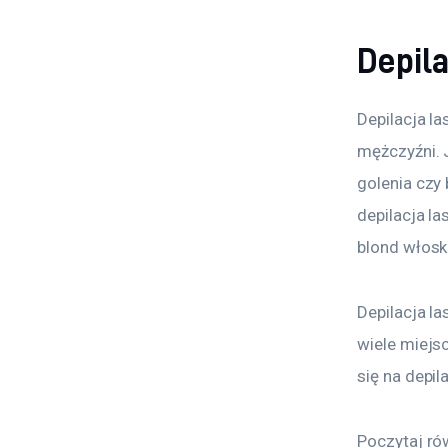
Depila
Depilacja l
mężczyźni. 
golenia czy
depilacja l
blond włosk
Depilacja l
wiele miejs
się na depi
Poczytaj ró