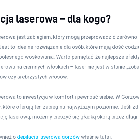
cja laserowa – dla kogo?
aserowa jest zabiegiem, który mogą przeprowadzić zarówno kob
Jest to idealne rozwiązanie dla osób, które mają dość codz
 bolesnego woskowania. Warto pamiętać, że najlepsze efekty
aserowa na ciemnych włoskach – laser nie jest w stanie „zob
ów czy srebrzystych włosów. 
aserowa to inwestycja w komfort i pewność siebie. W Gorzo
c, które oferują ten zabieg na najwyższym poziomie. Jeśli z
lację laserową, możemy cieszyć się gładką skórą przez długi
wnież o 
depilacja laserowa gorzów
 właśnie tutaj. 