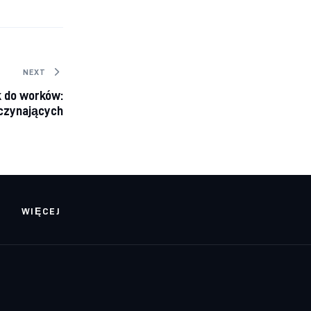
NEXT
 do worków:
czynających
WIĘCEJ