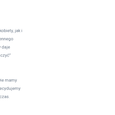
iety, jak i 
iennego 
 daje 
aczyć” 
wie mamy 
decydujemy 
 czas.