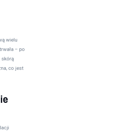
wą wielu 
trwała – po 
 skórą 
na, co jest 
ie
acji 