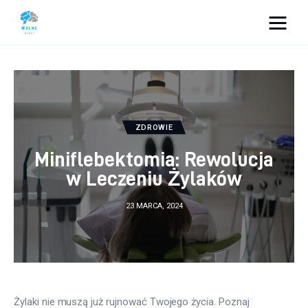
Vacation Dreams
Lifestyle
Biznes
ZDROWIE
Miniflebektomia: Rewolucja
Dom i ogród
w Leczeniu Żylaków
Uroda
23 MARCA, 2024
Zdrowie
Więcej
Żylaki nie muszą już rujnować Twojego życia. Poznaj 