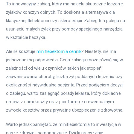
To innowacyjny zabieg, który ma na celu skuteczne leczenie 
żylaków kończyn dolnych. To doskonała alternatywa dla 
klasycznej flebektomii czy skleroterapii. Zabieg ten polega na 
usunięciu małych żyłek przy pomocy specjalnego narzędzia 
w kształcie haczyka.
Ale ile kosztuje 
miniflebektomia cennik
? Niestety, nie ma 
jednoznacznej odpowiedzi. Cena zabiegu może różnić się w 
zależności od wielu czynników, takich jak stopień 
zaawansowania choroby, liczba żył poddanych leczeniu czy 
okoliczności indywidualne pacjenta. Przed podjęciem decyzji 
o zabiegu, warto zasięgnąć porady lekarza, który dokładnie 
omówi z nami koszty oraz poinformuje o ewentualnym 
zwrocie kosztów przez prywatne ubezpieczenie zdrowotne.
Warto jednak pamiętać, że miniflebektomia to inwestycja w 
nasze zdrowie i samopoczucie. Dzięki precyzyjnie 