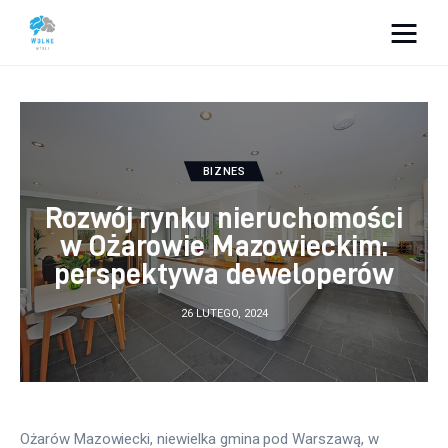
Vacation Dreams
Lifestyle
BIZNES
Biznes
Rozwój rynku nieruchomości
Dom i ogród
w Ożarowie Mazowieckim:
perspektywa deweloperów
Uroda
26 LUTEGO, 2024
Zdrowie
Więcej
Ożarów Mazowiecki, niewielka gmina pod Warszawą, w 