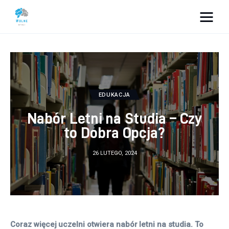
Vacation Dreams
Lifestyle
Biznes
EDUKACJA
Nabór Letni na Studia – Czy
Dom i ogród
to Dobra Opcja?
Uroda
26 LUTEGO, 2024
Zdrowie
Więcej
Coraz więcej uczelni otwiera nabór letni na studia. To 