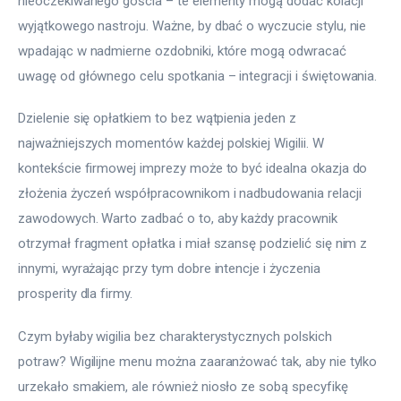
nieoczekiwanego gościa – te elementy mogą dodać kolacji 
wyjątkowego nastroju. Ważne, by dbać o wyczucie stylu, nie 
wpadając w nadmierne ozdobniki, które mogą odwracać 
uwagę od głównego celu spotkania – integracji i świętowania.
Dzielenie się opłatkiem to bez wątpienia jeden z 
najważniejszych momentów każdej polskiej Wigilii. W 
kontekście firmowej imprezy może to być idealna okazja do 
złożenia życzeń współpracownikom i nadbudowania relacji 
zawodowych. Warto zadbać o to, aby każdy pracownik 
otrzymał fragment opłatka i miał szansę podzielić się nim z 
innymi, wyrażając przy tym dobre intencje i życzenia 
prosperity dla firmy.
Czym byłaby wigilia bez charakterystycznych polskich 
potraw? Wigilijne menu można zaaranżować tak, aby nie tylko 
urzekało smakiem, ale również niosło ze sobą specyfikę 