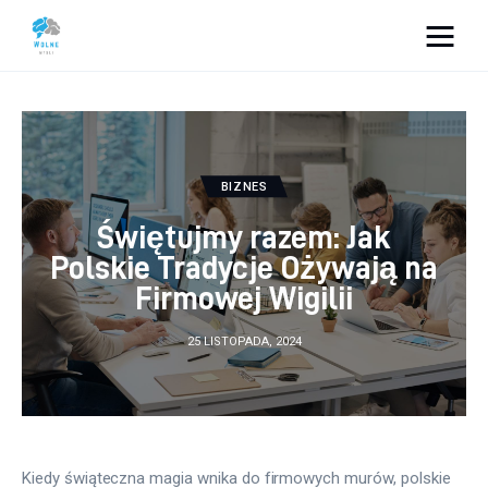
Vacation Dreams
Lifestyle
BIZNES
Biznes
Świętujmy razem: Jak
Dom i ogród
Polskie Tradycje Ożywają na
Firmowej Wigilii
Uroda
25 LISTOPADA, 2024
Zdrowie
Więcej
Kiedy świąteczna magia wnika do firmowych murów, polskie 