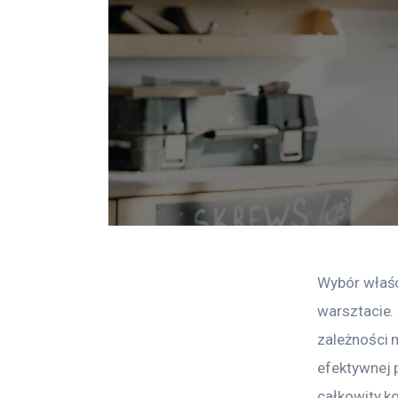
Wybór właśc
warsztacie.
zależności
efektywnej p
całkowity ko