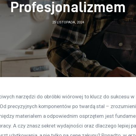
Profesjonalizmem
25 LISTOPADA, 2024
iwych narzędzi do obróbki wiórowej to klucz do sukcesu w
 Od precyzyjnych komponentów po twardą stal – zrozumieni
 między materiałem a odpowiednim osprzętem jest fundame
racy. A czy znasz sekret wydajności oraz dlaczego lepiej pa
szt użytkowania, a nie tylko na cenę zakupu? Ponadto, w erz