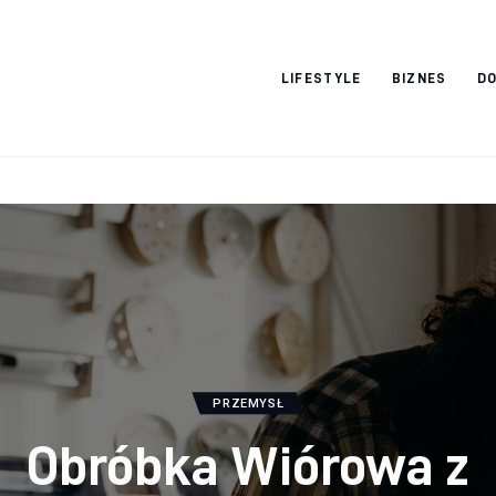
Vacation Dreams
LIFESTYLE
BIZNES
DO
PRZEMYSŁ
Obróbka Wiórowa z