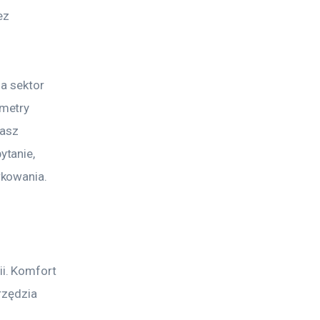
ez 
a sektor 
metry 
nasz 
tanie, 
rkowania.
i. Komfort 
rzędzia 