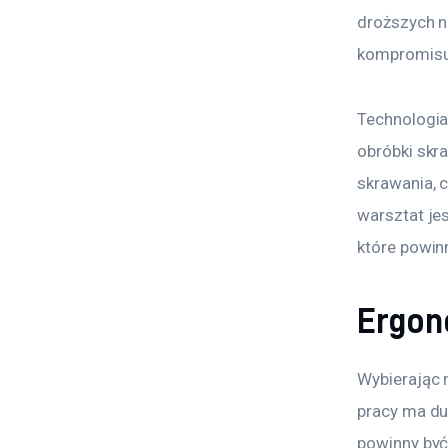
droższych n
kompromisu 
Technologia
obróbki skr
skrawania, c
warsztat je
które powin
Ergon
Wybierając 
pracy ma du
powinny być