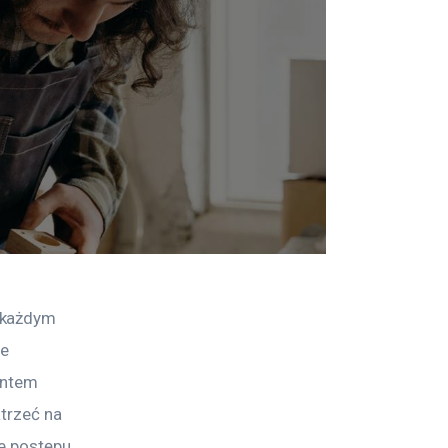
 każdym 
e 
ntem 
trzeć na 
e postępu 