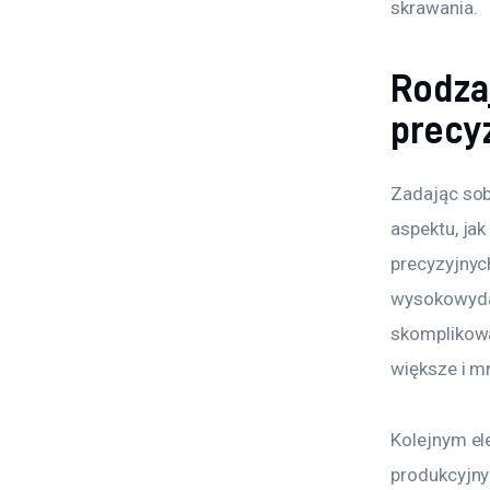
skrawania.
Rodza
precyz
Zadając sob
aspektu, jak
precyzyjnyc
wysokowydaj
skomplikowa
większe i mn
Kolejnym el
produkcyjny