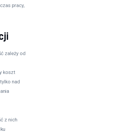
czas pracy, 
ji
ć zależy od 
y koszt 
tylko nad 
ania 
ć z nich 
ku 