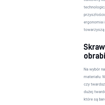
technologic
przyszłości
ergonomia i
towarzyszą
Skrawa
obrab
Na wybór na
materiału. 
czy twardsz
dużej tward
które są bar