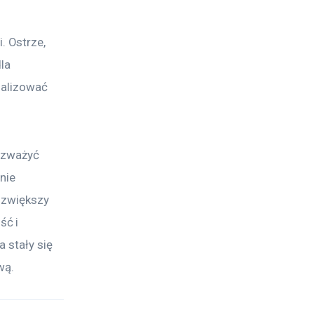
 Ostrze, 
la 
malizować 
ozważyć 
nie 
 zwiększy 
ć i 
 stały się 
wą.