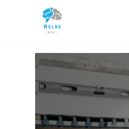
Lifestyle
Biznes
Dom i ogród
Uroda
Zdrowie
Więcej