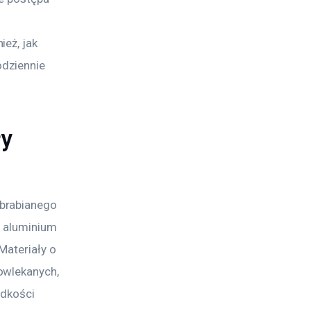
eż, jak 
dziennie 
ły
brabianego 
k aluminium 
Materiały o 
owlekanych, 
ędkości 