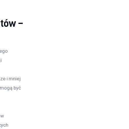
ntów –
iego 
i 
 
e i mniej 
 mogą być 
ów 
cych 