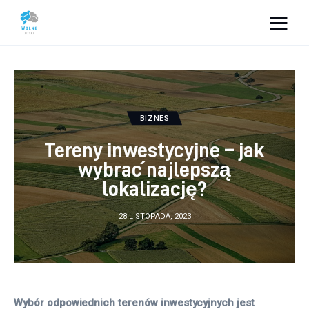
Vacation Dreams
Lifestyle
BIZNES
Biznes
Tereny inwestycyjne – jak
Dom i ogród
wybrać najlepszą
lokalizację?
Uroda
28 LISTOPADA, 2023
Zdrowie
Więcej
Wybór odpowiednich terenów inwestycyjnych jest 