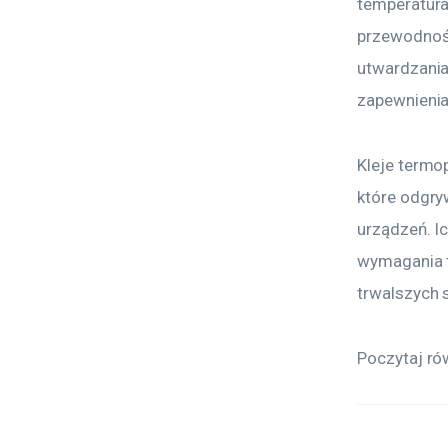
temperatura
przewodność
utwardzania
zapewnienia
Kleje termo
które odgry
urządzeń. I
wymagania t
trwalszych 
Poczytaj ró