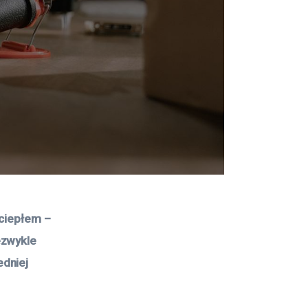
 ciepłem – 
ezwykle 
dniej 