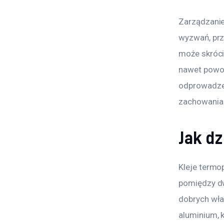
Zarządzanie
wyzwań, prz
może skróci
nawet powod
odprowadzen
zachowania 
Jak d
Kleje termo
pomiędzy dw
dobrych wła
aluminium, 