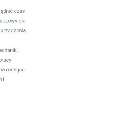
ędnić czas 
luczowy dla 
 urządzenia.
chaniki, 
pracy 
 na rosnące 
 i 