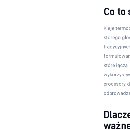
Co to
Kleje termo
którego głó
tradycyjnyc
formułowane
które łączą
wykorzystyw
procesory, 
odprowadzaj
Dlacz
ważn