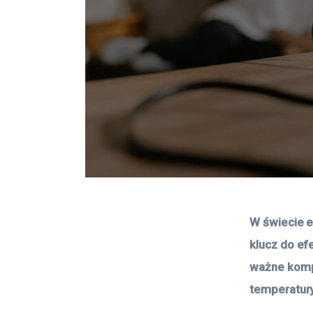
W świecie e
klucz do ef
ważne kompo
temperatury