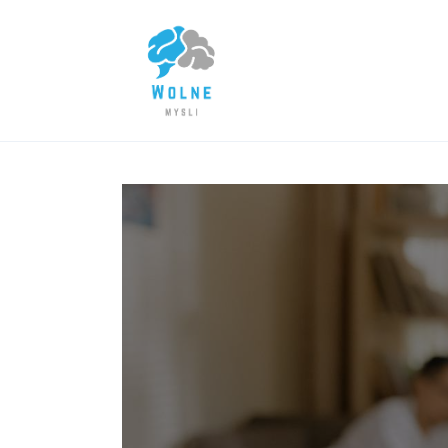
Lifestyle
Biznes
Dom i ogród
Uroda
Zdrowie
Więcej