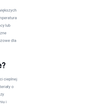
większych 
mperatura 
cy lub 
zne 
czowe dla 
e?
 cieplnej 
riały o 
zy 
iu i 