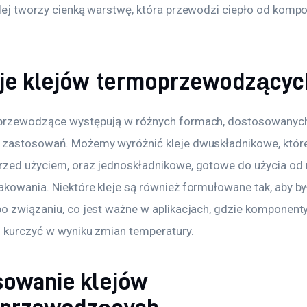
klej tworzy cienką warstwę, która przewodzi ciepło od komp
je klejów termoprzewodzącyc
oprzewodzące występują w różnych formach, dostosowanych
 zastosowań. Możemy wyróżnić kleje dwuskładnikowe, któr
rzed użyciem, oraz jednoskładnikowe, gotowe do użycia od 
kowania. Niektóre kleje są również formułowane tak, aby był
po związaniu, co jest ważne w aplikacjach, gdzie komponent
i kurczyć w wyniku zmian temperatury.
sowanie klejów