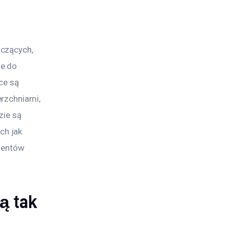
czących, 
e do 
ce są 
rzchniami, 
ie są 
h jak 
mentów 
ą tak