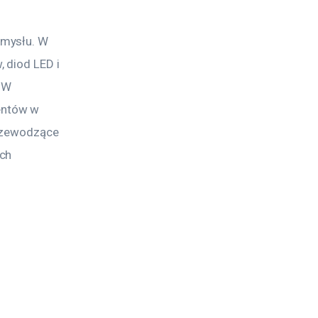
mysłu. W 
 diod LED i 
 W 
entów w 
rzewodzące 
ch 