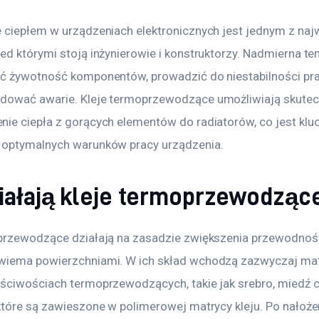
 ciepłem w urządzeniach elektronicznych jest jednym z naj
ed którymi stoją inżynierowie i konstruktorzy. Nadmierna te
ć żywotność komponentów, prowadzić do niestabilności pra
ować awarie. Kleje termoprzewodzące umożliwiają skutec
ie ciepła z gorących elementów do radiatorów, co jest klu
optymalnych warunków pracy urządzenia.
ziałają kleje termoprzewodząc
przewodzące działają na zasadzie zwiększenia przewodności
iema powierzchniami. W ich skład wchodzą zazwyczaj mate
ściwościach termoprzewodzących, takie jak srebro, miedź c
które są zawieszone w polimerowej matrycy kleju. Po nałożen