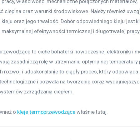
 pracy, właściwości mechaniczne połączonych materiałów, 
 cieplna oraz warunki środowiskowe. Należy również uwzgl
 kleju oraz jego trwałość. Dobór odpowiedniego kleju jest k
 maksymalnej efektywności termicznej i długotrwałej pracy
przewodzące to ciche bohaterki nowoczesnej elektroniki i me
wają zasadniczą rolę w utrzymaniu optymalnej temperatury 
ch rozwój i udoskonalanie to ciągły proces, który odpowiada
echnologiczne i pozwala na tworzenie coraz wydajniejszych
systemów zarządzania ciepłem.
wnież o 
kleje termoprzewodzące
 właśnie tutaj. 