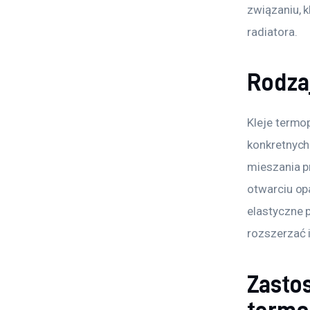
związaniu, 
radiatora.
Rodza
Kleje term
konkretnych
mieszania p
otwarciu opa
elastyczne 
rozszerzać 
Zasto