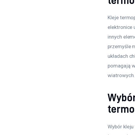
termo
Kleje termo
elektronice
innych elem
przemyśle 
układach ch
pomagają w 
wiatrowych.
Wybór
termo
Wybór kleju