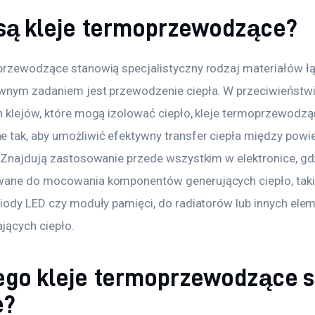
 są kleje termoprzewodzące?
przewodzące stanowią specjalistyczny rodzaj materiałów łą
wnym zadaniem jest przewodzenie ciepła. W przeciwieństwi
h klejów, które mogą izolować ciepło, kleje termoprzewodzą
 tak, aby umożliwić efektywny transfer ciepła między powie
. Znajdują zastosowanie przede wszystkim w elektronice, gdz
ane do mocowania komponentów generujących ciepło, takic
diody LED czy moduły pamięci, do radiatorów lub innych ele
ących ciepło.
ego kleje termoprzewodzące s
e?