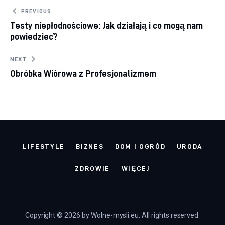
Nawigacja wpisu
PREVIOUS
Testy niepłodnościowe: Jak działają i co mogą nam
powiedzieć?
NEXT
Obróbka Wiórowa z Profesjonalizmem
LIFESTYLE
BIZNES
DOM I OGRÓD
URODA
ZDROWIE
WIĘCEJ
Copyright © 2026 by Wolne-mysli.eu. All rights reserved.