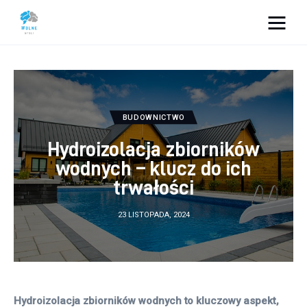
Vacation Dreams
Lifestyle
BUDOWNICTWO
Biznes
Hydroizolacja zbiorników
Dom i ogród
wodnych – klucz do ich
trwałości
Uroda
23 LISTOPADA, 2024
Zdrowie
Więcej
Hydroizolacja zbiorników wodnych to kluczowy aspekt, 