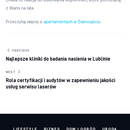
z Wami na lata. 
Przeczytaj więcej o 
apartamentach w Świnoujściu
Nawigacja wpisu
PREVIOUS
Najlepsze kliniki do badania nasienia w Lublinie
NEXT
Rola certyfikacji i audytów w zapewnieniu jakości
usług serwisu laserów
LIFESTYLE
BIZNES
DOM I OGRÓD
URODA