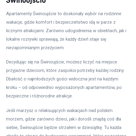
Apartamenty Świnoujście to doskonały wybór na rodzinne 
wakacje, gdzie komfort i bezpieczeństwo idą w parze z 
licznymi atrakcjami. Zarówno udogodnienia w obiektach, jak i 
lokalne rozrywki sprawiają, że każdy dzień staje się 
niezapomnianym przeżyciem. 
Decydując się na Świnoujście, możesz liczyć na miejsce 
przyjazne dzieciom, które zaspokoi potrzeby każdej rodziny. 
Dbałość o najmłodszych gości widoczna jest na każdym 
kroku – od odpowiednio wyposażonych apartamentów, po 
bezpieczne i różnorodne atrakcje. 
Jeśli marzysz o relaksujących wakacjach nad polskim 
morzem, gdzie zarówno dzieci, jak i dorośli znajdą coś dla 
siebie, Świnoujście będzie strzałem w dziesiątkę. Tu każda 
chwila to okazja do budowania wspomnień, które pozostaną 