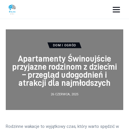
Vacation Dreams
Lifestyle
DOM I OGRÓD
Biznes
Apartamenty Świnoujście
przyjazne rodzinom z dziećmi
Dom i ogród
– przegląd udogodnień i
atrakcji dla najmłodszych
Uroda
26 CZERWCA, 2025
Zdrowie
Więcej
Rodzinne wakacje to wyjątkowy czas, który warto spędzić w 