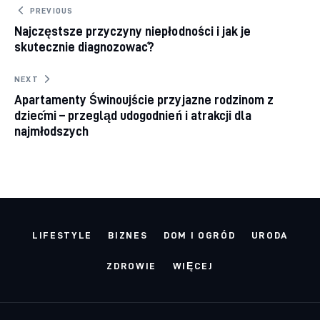
Nawigacja wpisu
PREVIOUS
Najczęstsze przyczyny niepłodności i jak je
skutecznie diagnozować?
NEXT
Apartamenty Świnoujście przyjazne rodzinom z
dziećmi – przegląd udogodnień i atrakcji dla
najmłodszych
LIFESTYLE
BIZNES
DOM I OGRÓD
URODA
ZDROWIE
WIĘCEJ