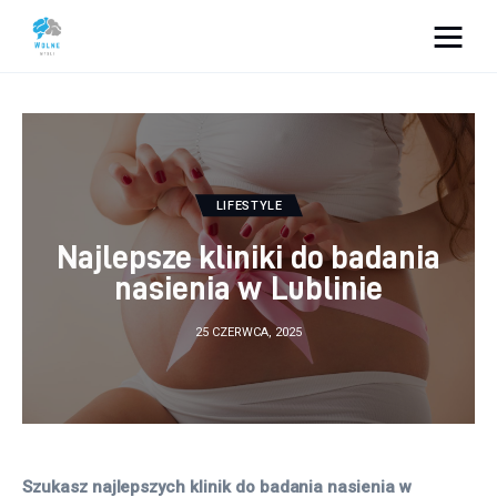
Vacation Dreams
Lifestyle
Biznes
LIFESTYLE
Najlepsze kliniki do badania
Dom i ogród
nasienia w Lublinie
Uroda
25 CZERWCA, 2025
Zdrowie
Więcej
Szukasz najlepszych klinik do badania nasienia w 