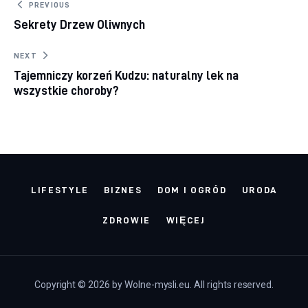
Nawigacja wpisu
PREVIOUS
Sekrety Drzew Oliwnych
NEXT
Tajemniczy korzeń Kudzu: naturalny lek na
wszystkie choroby?
LIFESTYLE
BIZNES
DOM I OGRÓD
URODA
ZDROWIE
WIĘCEJ
Copyright © 2026 by Wolne-mysli.eu. All rights reserved.