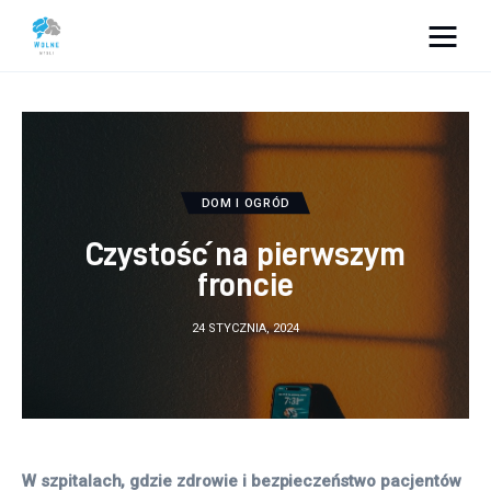
Vacation Dreams
Lifestyle
Biznes
DOM I OGRÓD
Czystość na pierwszym
Dom i ogród
froncie
Uroda
24 STYCZNIA, 2024
Zdrowie
Więcej
W szpitalach, gdzie zdrowie i bezpieczeństwo pacjentów 