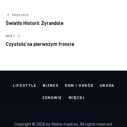
Nawigacja wpisu
PREVIOUS
Światło Historii: Żyrandole
NEXT
Czystość na pierwszym froncie
LIFESTYLE
BIZNES
DOM I OGRÓD
URODA
ZDROWIE
WIĘCEJ
Copyright © 2026 by Wolne-mysli.eu. All rights reserved.