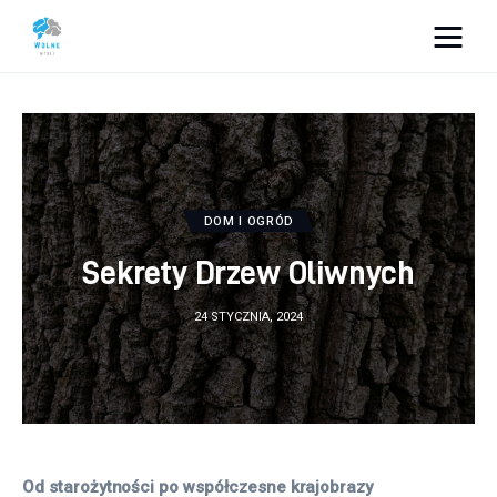
Vacation Dreams
Lifestyle
Biznes
DOM I OGRÓD
Dom i ogród
Sekrety Drzew Oliwnych
Uroda
24 STYCZNIA, 2024
Zdrowie
Więcej
Od starożytności po współczesne krajobrazy 