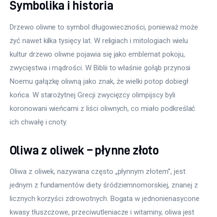
Symbolika i historia
Drzewo oliwne to symbol długowieczności, ponieważ może 
żyć nawet kilka tysięcy lat. W religiach i mitologiach wielu 
kultur drzewo oliwne pojawia się jako emblemat pokoju, 
zwycięstwa i mądrości. W Biblii to właśnie gołąb przynosi 
Noemu gałązkę oliwną jako znak, że wielki potop dobiegł 
końca. W starożytnej Grecji zwycięzcy olimpijscy byli 
koronowani wieńcami z liści oliwnych, co miało podkreślać 
ich chwałę i cnoty.
Oliwa z oliwek – płynne złoto
Oliwa z oliwek, nazywana często „płynnym złotem”, jest 
jednym z fundamentów diety śródziemnomorskiej, znanej z 
licznych korzyści zdrowotnych. Bogata w jednonienasycone 
kwasy tłuszczowe, przeciwutleniacze i witaminy, oliwa jest 