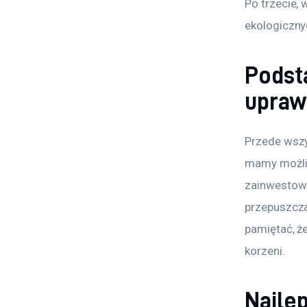
Po trzecie,
ekologiczny
Podst
upraw
Przede wszys
mamy możliw
zainwestowa
przepuszcza
pamiętać, że
korzeni.
Najle