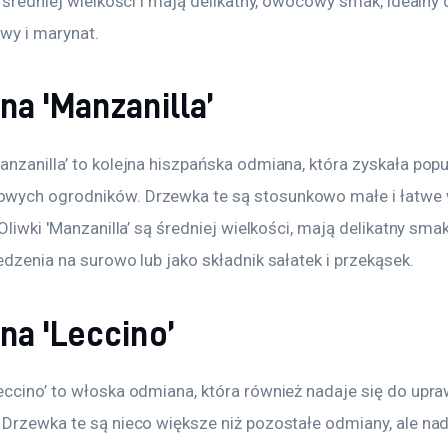
ą średniej wielkości i mają delikatny, owocowy smak, idealny 
iwy i marynat.
na 'Manzanilla’
anzanilla’ to kolejna hiszpańska odmiana, która zyskała pop
ych ogrodników. Drzewka te są stosunkowo małe i łatwe 
 Oliwki 'Manzanilla’ są średniej wielkości, mają delikatny smak
edzenia na surowo lub jako składnik sałatek i przekąsek.
na 'Leccino’
eccino’ to włoska odmiana, która również nadaje się do upra
 Drzewka te są nieco większe niż pozostałe odmiany, ale nad