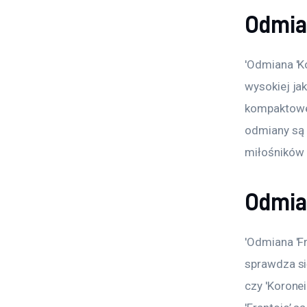
Odmia
'Odmiana 'Ko
wysokiej jak
kompaktowe,
odmiany są 
miłośników 
Odmian
'Odmiana 'Fr
sprawdza si
czy 'Korone