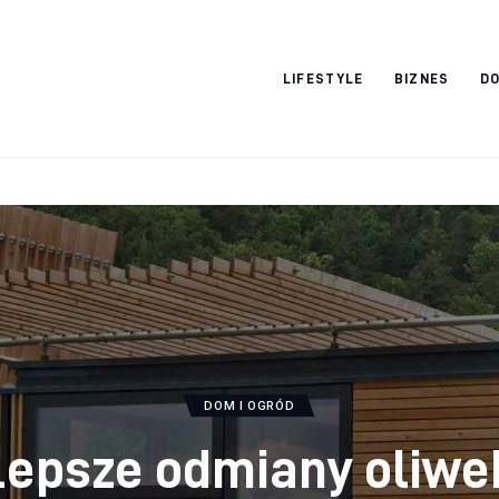
Vacation Dreams
LIFESTYLE
BIZNES
DO
DOM I OGRÓD
lepsze odmiany oliwe