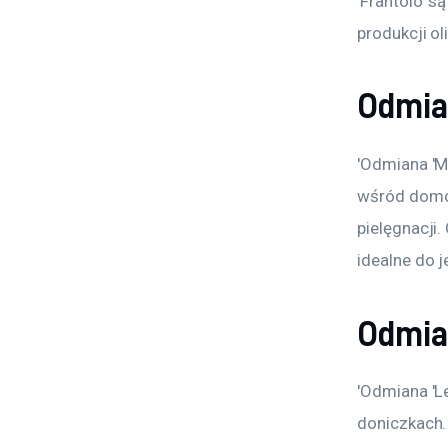
'Frantoio’ s
produkcji ol
Odmia
'Odmiana 'M
wśród domow
pielęgnacji.
idealne do j
Odmia
'Odmiana 'L
doniczkach.