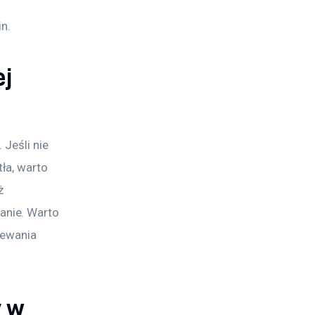
n.
j
Jeśli nie 
ła, warto 
ż 
nie. Warto 
lewania 
y w