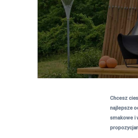
Chcesz cies
najlepsze o
smakowe i w
propozycjam