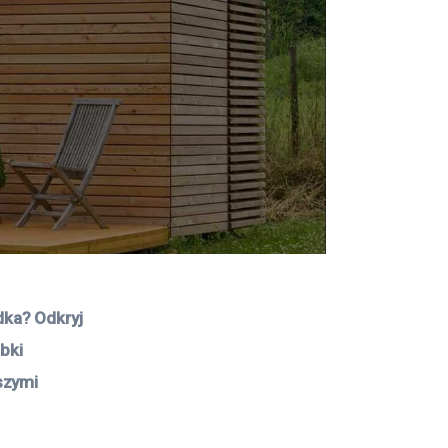
ka? Odkryj 
bki 
szymi 