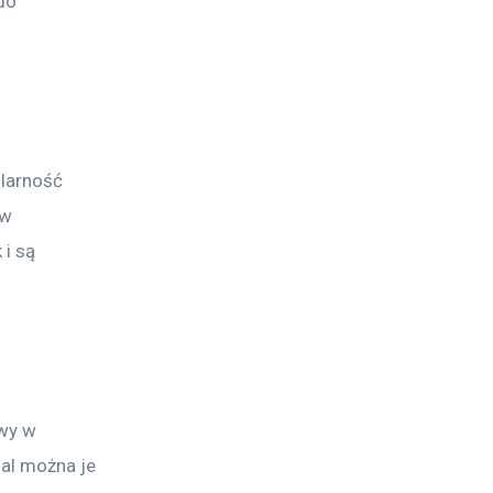
do 
ularność 
w 
 i są 
wy w 
al można je 