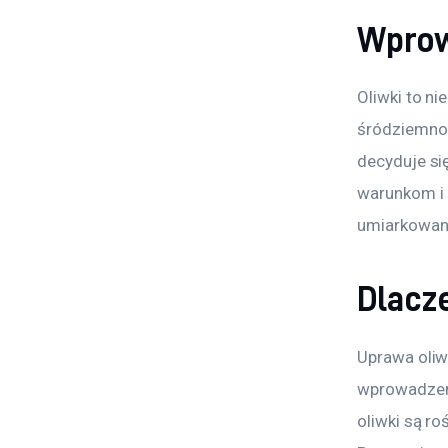
Wprow
Oliwki to ni
śródziemno
decyduje si
warunkom i 
umiarkowan
Dlacz
Uprawa oliw
wprowadzeni
oliwki są ro