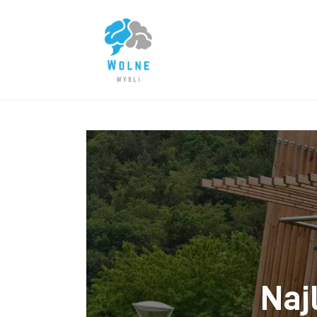
Lifestyle
Biznes
Dom i ogród
Uroda
Zdrowie
Więcej
Naj