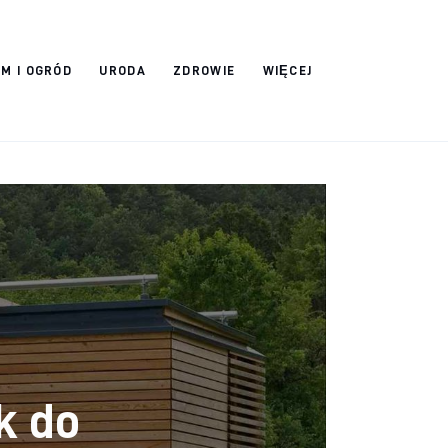
M I OGRÓD
URODA
ZDROWIE
WIĘCEJ
k do