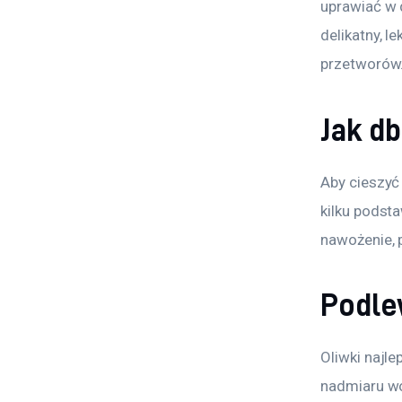
uprawiać w 
delikatny, l
przetworów
Jak d
Aby cieszyć
kilku podst
nawożenie, 
Podle
Oliwki najle
nadmiaru wo