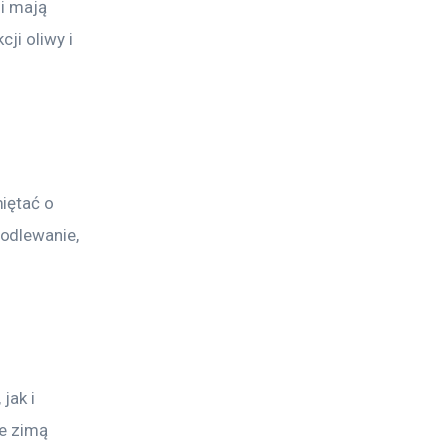
i mają 
ji oliwy i 
iętać o 
odlewanie, 
jak i 
e zimą 