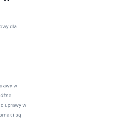
owy dla 
.
prawy w 
różne 
do uprawy w 
smak i są 