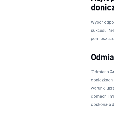
donic
Wybór odpow
sukcesu. Ni
pomieszczen
Odmia
'Odmiana 'A
doniczkach.
warunki upr
domach i mie
doskonałe d