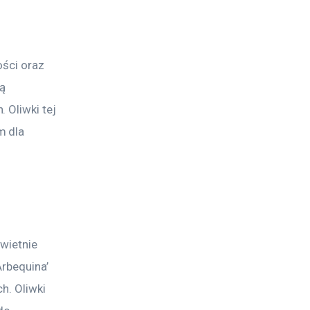
ości oraz 
ą 
 Oliwki tej 
m dla 
wietnie 
rbequina’ 
h. Oliwki 