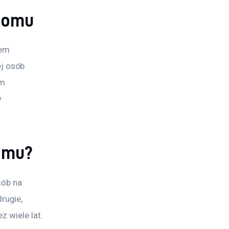
domu
tem 
j osób 
m 
 
domu?
sób na 
ugie, 
 wiele lat. 