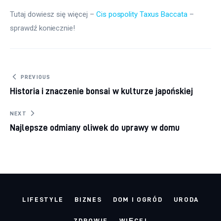
Tutaj dowiesz się więcej – 
Cis pospolity Taxus Baccata
 – 
sprawdź koniecznie!
Nawigacja wpisu
PREVIOUS
Historia i znaczenie bonsai w kulturze japońskiej
NEXT
Najlepsze odmiany oliwek do uprawy w domu
LIFESTYLE
BIZNES
DOM I OGRÓD
URODA
ZDROWIE
WIĘCEJ