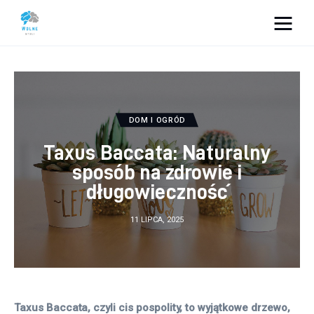
Vacation Dreams
Lifestyle
DOM I OGRÓD
Biznes
Taxus Baccata: Naturalny
Dom i ogród
sposób na zdrowie i
długowieczność
Uroda
11 LIPCA, 2025
Zdrowie
Więcej
Taxus Baccata, czyli cis pospolity, to wyjątkowe drzewo, 