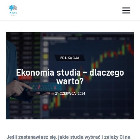
Vacation Dreams
Lifestyle
Biznes
EDUKACJA
Ekonomia studia – dlaczego
Dom i ogród
warto?
Uroda
21 CZERWCA, 2024
Zdrowie
Więcej
Jeśli zastanawiasz się, jakie studia wybrać i zależy Ci na 