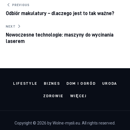
Nawigacja wpisu
PREVIOUS
Odbiór makulatury – dlaczego jest to tak ważne?
NEXT
Nowoczesne technologie: maszyny do wycinania
laserem
LIFESTYLE
BIZNES
DOM I OGRÓD
URODA
ZDROWIE
WIĘCEJ
Copyright © 2026 by Wolne-mysli.eu. All rights reserved.