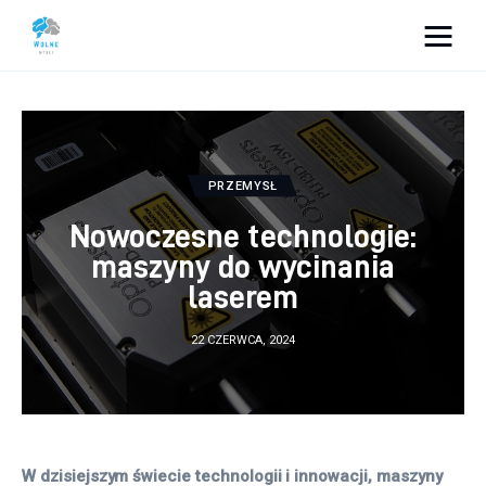
Vacation Dreams
Lifestyle
PRZEMYSŁ
Biznes
Nowoczesne technologie:
Dom i ogród
maszyny do wycinania
laserem
Uroda
22 CZERWCA, 2024
Zdrowie
Więcej
W dzisiejszym świecie technologii i innowacji, maszyny 