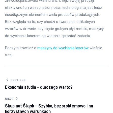
zrewolucjonizowało wiele branż. Dzięki swojej precyzji, 
efektywności i wszechstronności, technologia ta jest teraz 
nieodłącznym elementem wielu procesów produkcyjnych. 
Bez względu na to, czy chodzi o tworzenie delikatnych 
wzorów w drewnie, czy cięcie grubych płyt metalu, maszyny 
do wycinania laserem są w stanie sprostać zadaniu.
Poczytaj również o 
maszyny do wycinania laserów
 właśnie 
tutaj. 
Nawigacja wpisu
PREVIOUS
Ekonomia studia – dlaczego warto?
NEXT
Skup aut Śląsk – Szybko, bezproblemowo i na
korzystnych warunkach