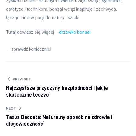
zyskała uznanie na całym świecie. Dzięki swojej symbolice, 
estetyce i technikom, bonsai wciąż inspiruje i zachwyca, 
łącząc ludzi w pasji do natury i sztuki.
Tutaj dowiesz się więcej – 
drzewko bonsai
 – sprawdź koniecznie!
Nawigacja wpisu
PREVIOUS
Najczęstsze przyczyny bezpłodności i jak je
skutecznie leczyć
NEXT
Taxus Baccata: Naturalny sposób na zdrowie i
długowieczność