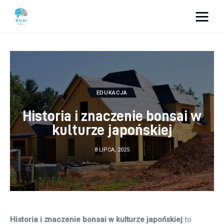
Vacation Dreams
Lifestyle
Biznes
EDUKACJA
Historia i znaczenie bonsai w
Dom i ogród
kulturze japońskiej
Uroda
8 LIPCA, 2025
Zdrowie
Więcej
Historia i znaczenie bonsai w kulturze japońskiej
 to 