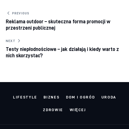
Nawigacja wpisu
PREVIOUS
Reklama outdoor – skuteczna forma promocji w
przestrzeni publicznej
NEXT
Testy niepłodnościowe – jak działają i kiedy warto z
nich skorzystać?
LIFESTYLE
BIZNES
DOM I OGRÓD
URODA
ZDROWIE
WIĘCEJ