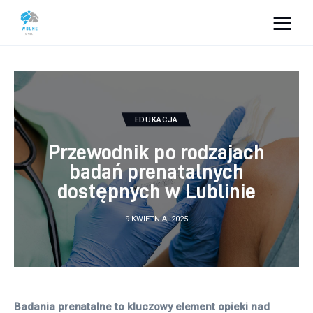
Vacation Dreams
Lifestyle
EDUKACJA
Biznes
Przewodnik po rodzajach
Dom i ogród
badań prenatalnych
dostępnych w Lublinie
Uroda
9 KWIETNIA, 2025
Zdrowie
Więcej
Badania prenatalne to kluczowy element opieki nad 