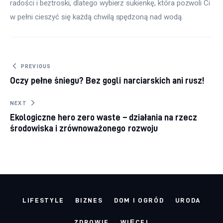
radości i beztroski, dlatego wybierz sukienkę, która pozwoli Ci 
w pełni cieszyć się każdą chwilą spędzoną nad wodą.
Nawigacja wpisu
PREVIOUS
Oczy pełne śniegu? Bez gogli narciarskich ani rusz!
NEXT
Ekologiczne hero zero waste – działania na rzecz
środowiska i zrównoważonego rozwoju
LIFESTYLE
BIZNES
DOM I OGRÓD
URODA
ZDROWIE
WIĘCEJ