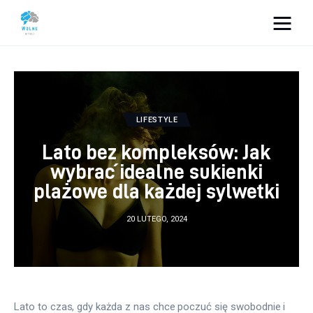
Vacation Dreams
Lifestyle
LIFESTYLE
Biznes
Lato bez kompleksów: Jak
Dom i ogród
wybrać idealne sukienki
plażowe dla każdej sylwetki
Uroda
20 LUTEGO, 2024
Zdrowie
Więcej
Lato to czas, gdy każda z nas chce poczuć się swobodnie i 