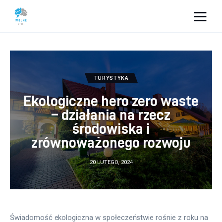
Vacation Dreams
Lifestyle
TURYSTYKA
Biznes
Ekologiczne hero zero waste
– działania na rzecz
Dom i ogród
środowiska i
zrównoważonego rozwoju
Uroda
20 LUTEGO, 2024
Zdrowie
Więcej
Świadomość ekologiczna w społeczeństwie rośnie z roku na 