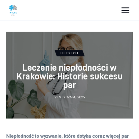
Vacation Dreams
Lifestyle
LIFESTYLE
Biznes
Leczenie niepłodności w
Dom i ogród
Krakowie: Historie sukcesu
par
Uroda
21 STYCZNIA, 2025
Zdrowie
Więcej
Niepłodność to wyzwanie, które dotyka coraz więcej par 