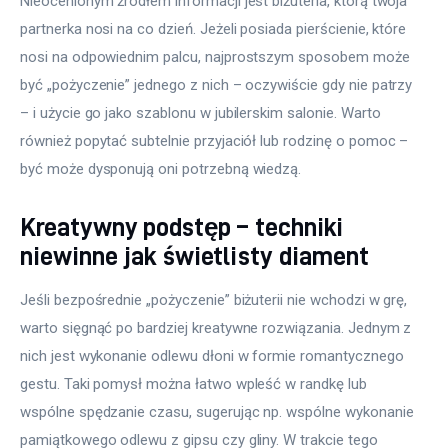
Nieocenionym źródłem informacji jest biżuteria, którą twoja 
partnerka nosi na co dzień. Jeżeli posiada pierścienie, które 
nosi na odpowiednim palcu, najprostszym sposobem może 
być „pożyczenie” jednego z nich – oczywiście gdy nie patrzy 
– i użycie go jako szablonu w jubilerskim salonie. Warto 
również popytać subtelnie przyjaciół lub rodzinę o pomoc – 
być może dysponują oni potrzebną wiedzą.
Kreatywny podstęp – techniki
niewinne jak świetlisty diament
Jeśli bezpośrednie „pożyczenie” biżuterii nie wchodzi w grę, 
warto sięgnąć po bardziej kreatywne rozwiązania. Jednym z 
nich jest wykonanie odlewu dłoni w formie romantycznego 
gestu. Taki pomysł można łatwo wpleść w randkę lub 
wspólne spędzanie czasu, sugerując np. wspólne wykonanie 
pamiątkowego odlewu z gipsu czy gliny. W trakcie tego 