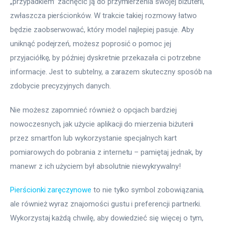
„przypadkiem” zachęcić ją do przymierzenia swojej biżuterii, 
zwłaszcza pierścionków. W trakcie takiej rozmowy łatwo 
będzie zaobserwować, który model najlepiej pasuje. Aby 
uniknąć podejrzeń, możesz poprosić o pomoc jej 
przyjaciółkę, by później dyskretnie przekazała ci potrzebne 
informacje. Jest to subtelny, a zarazem skuteczny sposób na 
zdobycie precyzyjnych danych.
Nie możesz zapomnieć również o opcjach bardziej 
nowoczesnych, jak użycie aplikacji do mierzenia biżuterii 
przez smartfon lub wykorzystanie specjalnych kart 
pomiarowych do pobrania z internetu – pamiętaj jednak, by 
manewr z ich użyciem był absolutnie niewykrywalny!
Pierścionki zaręczynowe
 to nie tylko symbol zobowiązania, 
ale również wyraz znajomości gustu i preferencji partnerki. 
Wykorzystaj każdą chwilę, aby dowiedzieć się więcej o tym, 