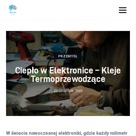
Vacation Dreams
Lifestyle
Biznes
PRZEMYSŁ
Ciepło w Elektronice – Kleje
Dom i ogród
Termoprzewodzące
Uroda
23 GRUDNIA, 2023
Zdrowie
Więcej
W świecie nowoczesnej elektroniki, gdzie każdy milimetr 