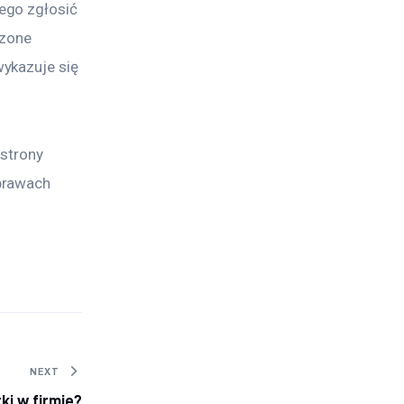
ego zgłosić 
rzone 
ykazuje się 
strony 
prawach 
NEXT
ki w firmie?