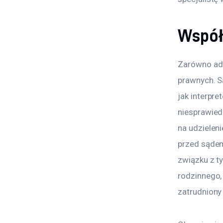
Współ
Zarówno adw
prawnych. Są
jak interpre
niesprawied
na udzielen
przed sądem
związku z t
rodzinnego,
zatrudniony