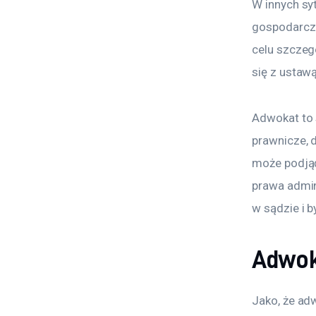
W innych sy
gospodarczej
celu szczeg
się z ustaw
Adwokat to s
prawnicze, d
może podjąć
prawa admin
w sądzie i b
Adwok
Jako, że ad