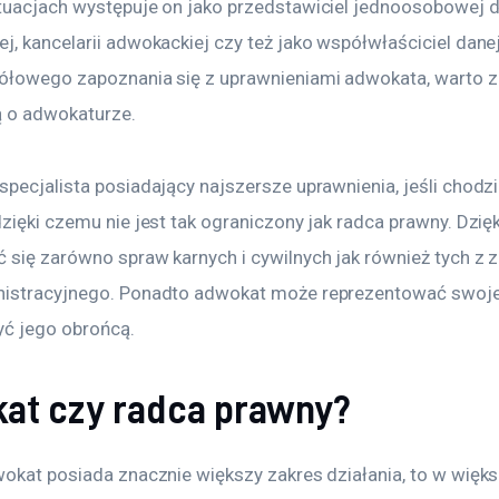
tuacjach występuje on jako przedstawiciel jednoosobowej dz
, kancelarii adwokackiej czy też jako współwłaściciel danej
ółowego zapoznania się z uprawnieniami adwokata, warto 
ą o adwokaturze. 
pecjalista posiadający najszersze uprawnienia, jeśli chodzi
zięki czemu nie jest tak ograniczony jak radca prawny. Dzię
 się zarówno spraw karnych i cywilnych jak również tych z z
istracyjnego. Ponadto adwokat może reprezentować swojeg
yć jego obrońcą. 
at czy radca prawny?
wokat posiada znacznie większy zakres działania, to w więks