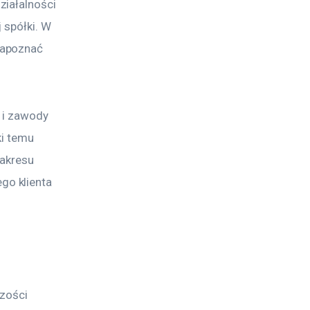
iałalności 
 spółki. W 
zapoznać 
 i zawody 
ki temu 
akresu 
o klienta 
zości 