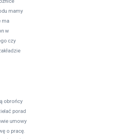
óżnice 
wodu mamy 
e ma 
on w 
go czy 
zakładzie 
lą obrońcy 
ielać porad 
tawie umowy 
wę o pracę. 