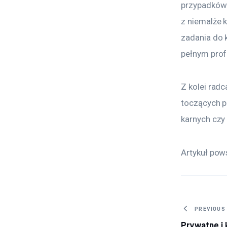
przypadków 
z niemalże 
zadania do 
pełnym prof
Z kolei radc
toczących p
karnych czy
Artykuł pow
Nawig
PREVIOUS
Prywatne i