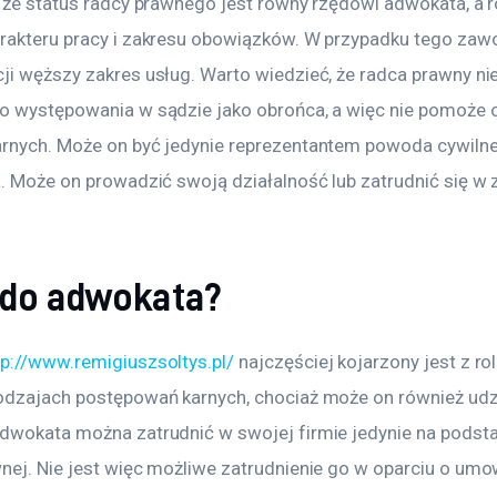
, że status radcy prawnego jest równy rzędowi adwokata, a r
rakteru pracy i zakresu obowiązków. W przypadku tego za
ji węższy zakres usług. Warto wiedzieć, że radca prawny ni
o występowania w sądzie jako obrońca, a więc nie pomoże 
rnych. Może on być jedynie reprezentantem powoda cywilne
a. Może on prowadzić swoją działalność lub zatrudnić się w 
 do adwokata?
tp://www.remigiuszsoltys.pl/
 najczęściej kojarzony jest z ro
odzajach postępowań karnych, chociaż może on również udz
dwokata można zatrudnić w swojej firmie jedynie na pods
nej. Nie jest więc możliwe zatrudnienie go w oparciu o umo