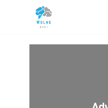
Lifestyle
Biznes
Dom i ogród
Uroda
Zdrowie
Więcej
Ad