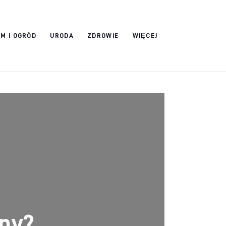
M I OGRÓD
URODA
ZDROWIE
WIĘCEJ
ny?