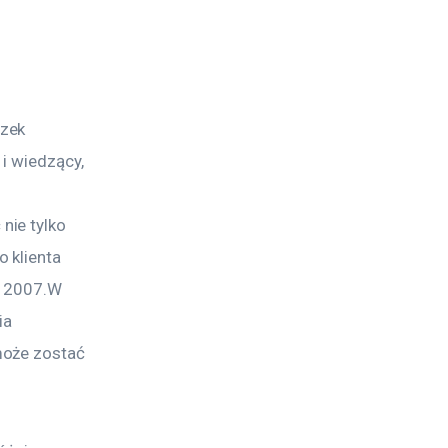
zek 
i wiedzący, 
ie tylko 
 klienta 
u 2007.W 
a 
może zostać 