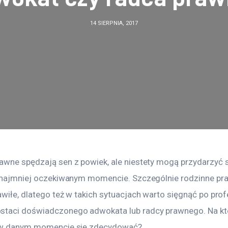
14 SIERPNIA, 2017
awne spędzają sen z powiek, ale niestety mogą przydarzyć 
w najmniej oczekiwanym momencie. Szczególnie rodzinne pra
wiłe, dlatego też w takich sytuacjach warto sięgnąć po prof
taci doświadczonego adwokata lub radcy prawnego. Na kt
ę w danym momencie się zdecydować?