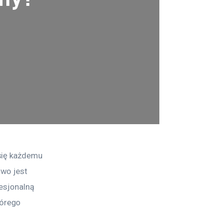
się każdemu 
wo jest 
esjonalną 
órego 