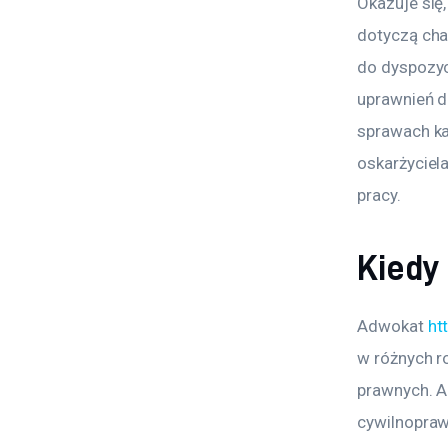
Okazuje się
dotyczą cha
do dyspozyc
uprawnień d
sprawach ka
oskarżyciel
pracy. 
Kiedy
Adwokat 
ht
w różnych r
prawnych. A
cywilnopraw