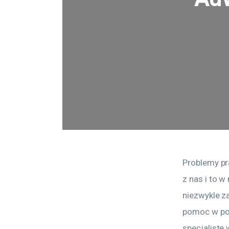
Problemy pr
z nas i to 
niezwykle za
pomoc w pos
specjalist