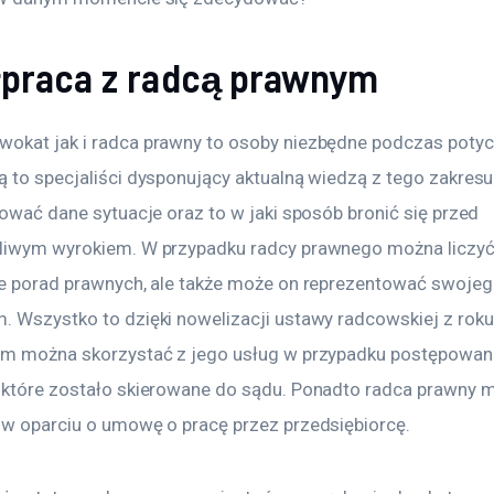
praca z radcą prawnym
okat jak i radca prawny to osoby niezbędne podczas potyc
 to specjaliści dysponujący aktualną wiedzą z tego zakresu 
tować dane sytuacje oraz to w jaki sposób bronić się przed 
liwym wyrokiem. W przypadku radcy prawnego można liczyć n
ie porad prawnych, ale także może on reprezentować swojego
. Wszystko to dzięki nowelizacji ustawy radcowskiej z rok
ym można skorzystać z jego usług w przypadku postępowani
 które zostało skierowane do sądu. Ponadto radca prawny 
 w oparciu o umowę o pracę przez przedsiębiorcę. 