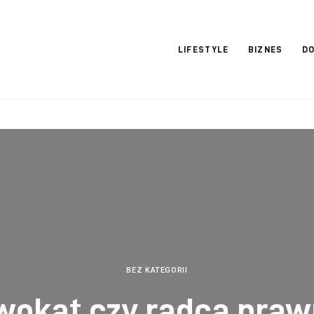
Vacation Dreams
LIFESTYLE
BIZNES
DO
BEZ KATEGORII
wokat czy radca praw