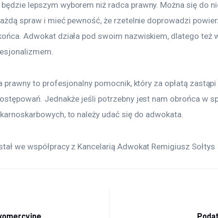
będzie lepszym wyborem niż radca prawny. Można się do ni
każdą spraw i mieć pewność, że rzetelnie doprowadzi powie
końca. Adwokat działa pod swoim nazwiskiem, dlatego też w
esjonalizmem. 
a prawny to profesjonalny pomocnik, który za opłatą zastąpi 
ostępowań. Jednakże jeśli potrzebny jest nam obrońca w s
 karnoskarbowych, to należy udać się do adwokata.
stał we współpracy z Kancelarią Adwokat Remigiusz Sołtys
acja wpisu
 komercyjne
Podat