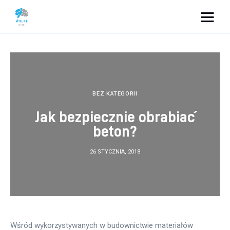
Vacation Dreams
Lifestyle
Biznes
BEZ KATEGORII
Jak bezpiecznie obrabiać
Dom i ogród
beton?
Uroda
26 STYCZNIA, 2018
Zdrowie
Więcej
Wśród wykorzystywanych w budownictwie materiałów 